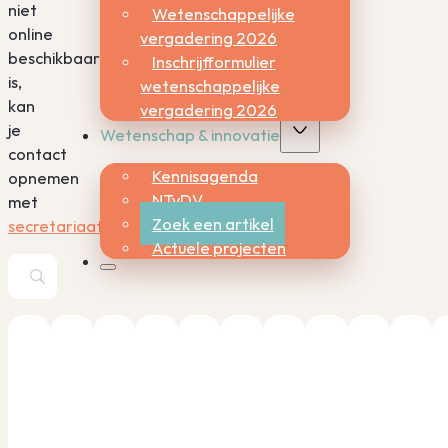
niet
Wetenschappelijke
online
vergadering 2026
beschikbaar
Inschrijfformulier
is,
wetenschappelijke
kan
vergadering 2026
je
Wetenschap & innovatie
contact
Kennisagenda
opnemen
NTvDV
met
Zoek een artikel
secretariaat@nvdv.nl.
Actuele projecten