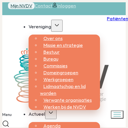
Mijn NVDV
Contact
Inloggen
Patiënte
Vereniging
Over ons
Missie en strategie
Bestuur
Bureau
Commissies
Domeingroepen
Werkgroepen
Lidmaatschap en lid
worden
Verwante organisaties
Werken bij de NVDV
Actueel
Menu
Agenda