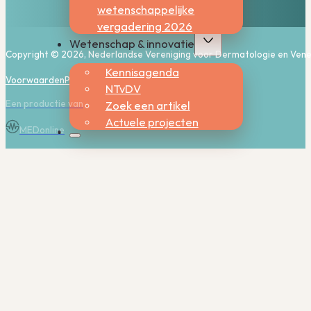
wetenschappelijke
vergadering 2026
Wetenschap & innovatie
Copyright © 2026, Nederlandse Vereniging voor Dermatologie en Vene
Kennisagenda
Voorwaarden
Privacy
Cookies
NTvDV
Een productie van
Zoek een artikel
Actuele projecten
MEDonline