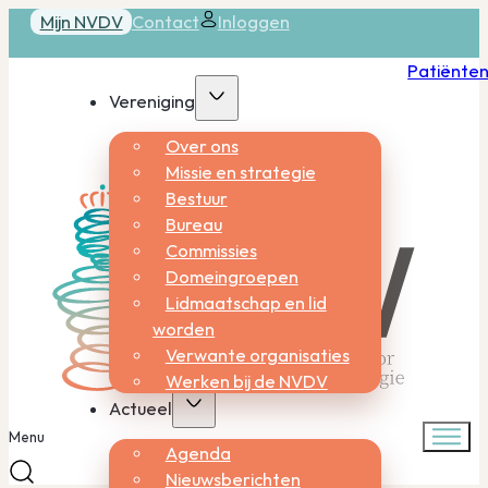
Mijn NVDV
Contact
Inloggen
Patiënte
Vereniging
Over ons
Missie en strategie
Bestuur
Bureau
Commissies
Domeingroepen
Lidmaatschap en lid
worden
Verwante organisaties
Werken bij de NVDV
Actueel
Menu
Agenda
Nieuwsberichten