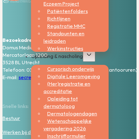
Eczeem Project
Patiëntenfolders
Richtlijnen
Registratie MMC
Standpunten en
Bezoekadres:
leidraden
Domus Medica – 5e verdieping
Werkinstructies
Mercatorlaan 1200
Opleiding & nascholing
3528 BL Utrecht
Cursorisch onderwijs
Telefoon: 030-2006800 (bereikbaar tijdens kantooruren)
Digitale Leeromgeving
E-mail:
secretariaat@nvdv.nl
(Her)registratie en
accreditatie
Opleiding tot
dermatoloog
Snelle links:
Dermatologendagen
Bestuur
Wetenschappelijke
vergadering 2026
Werken bij de NVDV
Inschrijfformulier