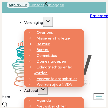
Mijn NVDV
Contact
Inloggen
Patiënte
Vereniging
Over ons
Missie en strategie
Bestuur
Bureau
Commissies
Domeingroepen
Lidmaatschap en lid
worden
Verwante organisaties
Werken bij de NVDV
Actueel
Menu
Agenda
Nieuwsberichten