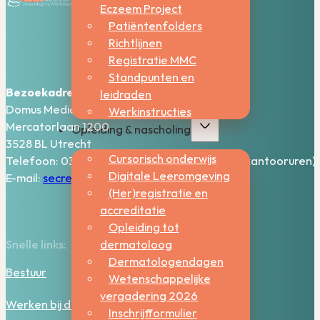
Eczeem Project
Patiëntenfolders
Richtlijnen
Registratie MMC
Standpunten en
Bezoekadres:
leidraden
Domus Medica – 5e verdieping
Werkinstructies
Mercatorlaan 1200
Opleiding & nascholing
3528 BL Utrecht
Cursorisch onderwijs
Telefoon: 030-2006800 (bereikbaar tijdens kantooruren)
Digitale Leeromgeving
E-mail:
secretariaat@nvdv.nl
(Her)registratie en
accreditatie
Opleiding tot
dermatoloog
Snelle links:
Dermatologendagen
Bestuur
Wetenschappelijke
vergadering 2026
Werken bij de NVDV
Inschrijfformulier