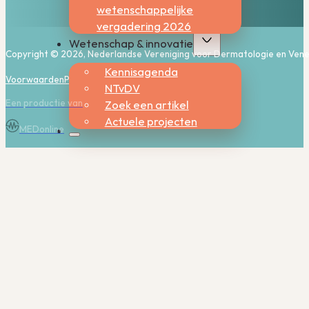
wetenschappelijke
vergadering 2026
Wetenschap & innovatie
Copyright © 2026, Nederlandse Vereniging voor Dermatologie en Vene
Kennisagenda
Voorwaarden
Privacy
Cookies
NTvDV
Een productie van
Zoek een artikel
Actuele projecten
MEDonline