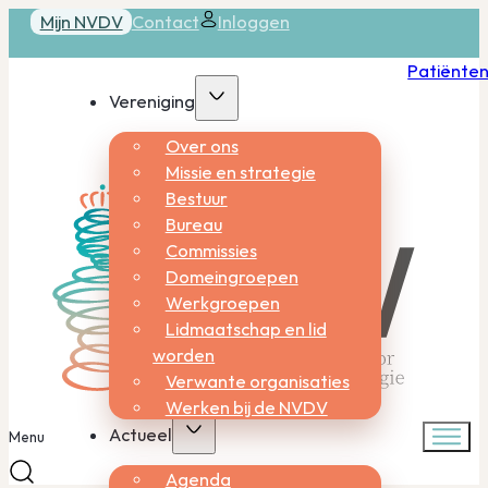
Mijn NVDV
Contact
Inloggen
Patiënte
Vereniging
Over ons
Missie en strategie
Bestuur
Bureau
Commissies
Domeingroepen
Werkgroepen
Lidmaatschap en lid
worden
Verwante organisaties
Werken bij de NVDV
Actueel
Menu
Agenda