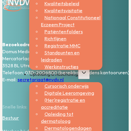
Kwaliteitsbeleid
Kwaliteitsvisitatie
Nationaal Constitutioneel
Eczeem Project
Patiëntenfolders
Richtlijnen
Bezoekadres:
Registratie MMC
Domus Medica – 5e verdieping
Standpunten en
Mercatorlaan 1200
leidraden
3528 BL Utrecht
Werkinstructies
Telefoon: 030-2006800 (bereikbaar tijdens kantooruren)
Opleiding & nascholing
E-mail:
secretariaat@nvdv.nl
Cursorisch onderwijs
Digitale Leeromgeving
(Her)registratie en
Snelle links:
accreditatie
Opleiding tot
Bestuur
dermatoloog
Dermatologendagen