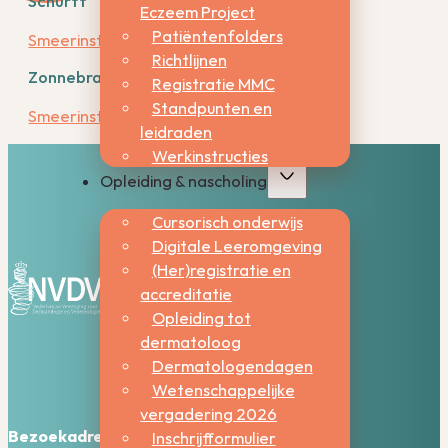
Schurft
Eczeem Project
Patiëntenfolders
Smeerinstructies permetrine
Richtlijnen
Zonnebrand
Registratie MMC
Standpunten en
Smeerinstructie zonnebrandcreme
leidraden
Werkinstructies
Opleiding & nascholing
Cursorisch onderwijs
Digitale Leeromgeving
(Her)registratie en
accreditatie
Opleiding tot
dermatoloog
Dermatologendagen
Wetenschappelijke
vergadering 2026
Bezoekadres:
Inschrijfformulier