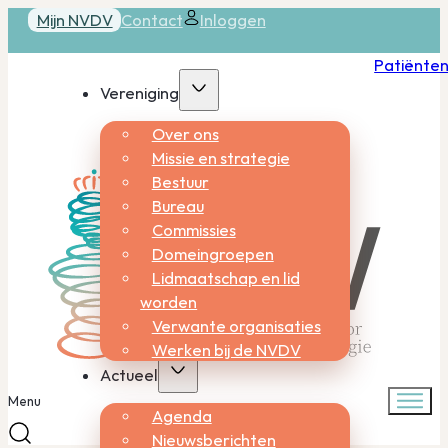
Mijn NVDV
Contact
Inloggen
Patiënte
Vereniging
Over ons
Missie en strategie
Bestuur
Bureau
Commissies
Domeingroepen
Lidmaatschap en lid
worden
Verwante organisaties
Werken bij de NVDV
Actueel
Menu
Agenda
Nieuwsberichten