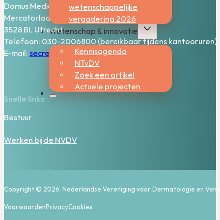
Domus Medica – 5e verdieping
wetenschappelijke
Mercatorlaan 1200
vergadering 2026
3528 BL Utrecht
Wetenschap & innovatie
Telefoon: 030-2006800 (bereikbaar tijdens kantooruren)
Kennisagenda
E-mail:
secretariaat@nvdv.nl
NTvDV
Zoek een artikel
Actuele projecten
Snelle links:
Bestuur
Werken bij de NVDV
Copyright © 2026, Nederlandse Vereniging voor Dermatologie en Vene
Voorwaarden
Privacy
Cookies