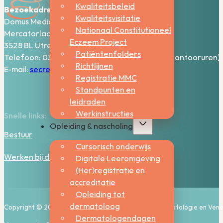
Kwaliteitsbeleid
Bezoekadres:
Kwaliteitsvisitatie
Domus Medica – 5e verdieping
Nationaal Constitutioneel
Mercatorlaan 1200
Eczeem Project
3528 BL Utrecht
Patiëntenfolders
Telefoon: 030-2006800 (bereikbaar tijdens kantooruren)
Richtlijnen
E-mail:
secretariaat@nvdv.nl
Registratie MMC
Standpunten en
leidraden
Werkinstructies
Snelle links:
Opleiding & nascholing
Bestuur
Cursorisch onderwijs
Werken bij de NVDV
Digitale Leeromgeving
(Her)registratie en
accreditatie
Opleiding tot
dermatoloog
Copyright © 2026, Nederlandse Vereniging voor Dermatologie en Vene
Dermatologendagen