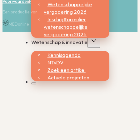
Voorwaarden
Privacy
Cookies
Wetenschappelijke
vergadering 2026
Een productie van
Inschrijfformulier
MEDonline
wetenschappelijke
vergadering 2026
Wetenschap & innovatie
Kennisagenda
NTvDV
Zoek een artikel
Actuele projecten