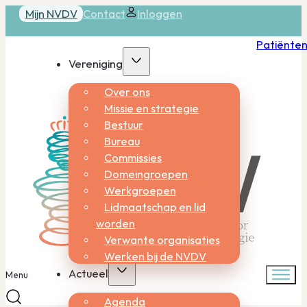
Mijn NVDV
Contact
Inloggen
Patiënte
Vereniging
Over ons
Missie en strategie
Bestuur
Bureau
Commissies
Domeingroepen
Werkgroepen
Lidmaatschap en lid
worden
Verwante organisaties
Werken bij de NVDV
Actueel
Menu
Agenda