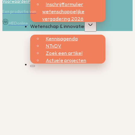
Voorwaarden
Privacy
Cookies
Inschrijfformulier
wetenschappelijke
Een productie van
vergadering 2026
MEDonline
Wetenschap & innovatie
Kennisagenda
NTvDV
Zoek een artikel
Actuele projecten