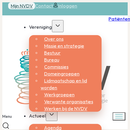
Mijn NVDV
Contact
Inloggen
Patiënte
Vereniging
Over ons
Missie en strategie
Bestuur
Bureau
Commissies
Domeingroepen
Lidmaatschap en lid
worden
Werkgroepen
Verwante organisaties
Werken bij de NVDV
Actueel
Menu
Agenda