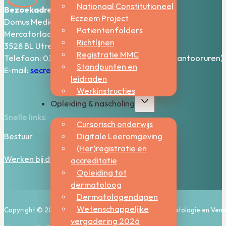
Nationaal Constitutioneel
Bezoekadres:
Eczeem Project
Domus Medica – 5e verdieping
Patiëntenfolders
Mercatorlaan 1200
Richtlijnen
3528 BL Utrecht
Registratie MMC
Telefoon: 030-2006800 (bereikbaar tijdens kantooruren)
Standpunten en
E-mail:
secretariaat@nvdv.nl
leidraden
Werkinstructies
Opleiding & nascholing
Snelle links:
Cursorisch onderwijs
Digitale Leeromgeving
Bestuur
(Her)registratie en
Werken bij de NVDV
accreditatie
Opleiding tot
dermatoloog
Dermatologendagen
Wetenschappelijke
Copyright © 2026, Nederlandse Vereniging voor Dermatologie en Vene
vergadering 2026