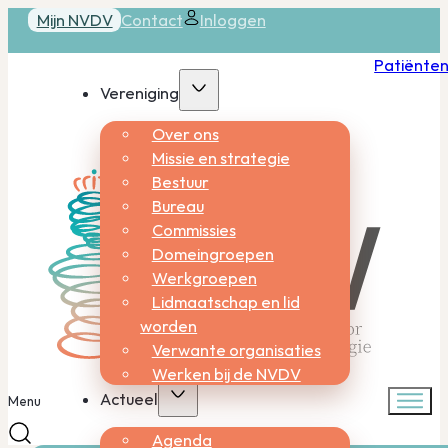
Mijn NVDV
Contact
Inloggen
Patiënte
Vereniging
Over ons
Missie en strategie
Bestuur
Bureau
Commissies
Domeingroepen
Werkgroepen
Lidmaatschap en lid
worden
Verwante organisaties
Werken bij de NVDV
Actueel
Menu
Agenda