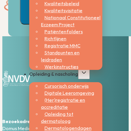
Kwaliteitsbeleid
Kwaliteitsvisitatie
Nationaal Constitutioneel
Eczeem Project
Patiëntenfolders
Richtlijnen
Registratie MMC
Standpunten en
leidraden
Werkinstructies
Opleiding & nascholing
Cursorisch onderwijs
Digitale Leeromgeving
(Her)registratie en
accreditatie
Opleiding tot
dermatoloog
Bezoekadres:
Dermatologendagen
Domus Medica – 5e verdieping