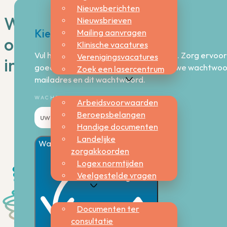
Nieuwsberichten
Wachtwoord
Nieuwsbrieven
Mailing aanvragen
Kies een nieuw wachtwoord
opnieuw
Klinische vacatures
Vul hieronder je nieuwe wachtwoord in. Zorg ervoor
Verenigingsvacatures
instellen
goed kunt onthouden. Zodra je je nieuwe wachtwoord
Zoek een lasercentrum
mailadres en dit wachtwoord.
Beroepsbelangen
WACHTWOORD OPNIEUW INSTELLEN
Arbeidsvoorwaarden
Beroepsbelangen
Handige documenten
Landelijke
Wachtwoord opnieuw instellen
zorgakkoorden
Logex normtijden
Veelgestelde vragen
Kwaliteit
Documenten ter
consultatie