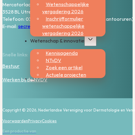
Wetenschappelijke
Mercatorlaan 1200
vergadering 2026
3528 BL Utrecht
Inschrijfformulier
Telefoon: 030-2006800 (bereikbaar tijdens kantooruren)
wetenschappelijke
E-mail:
secretariaat@nvdv.nl
vergadering 2026
Wetenschap & innovatie
Kennisagenda
Snelle links:
NTvDV
Bestuur
Zoek een artikel
Actuele projecten
Werken bij de NVDV
Copyright © 2026, Nederlandse Vereniging voor Dermatologie en Vene
Voorwaarden
Privacy
Cookies
Een productie van