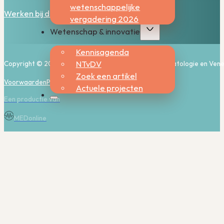
wetenschappelijke
Werken bij de NVDV
vergadering 2026
Wetenschap & innovatie
Kennisagenda
NTvDV
Copyright © 2026, Nederlandse Vereniging voor Dermatologie en Vene
Zoek een artikel
Voorwaarden
Privacy
Cookies
Actuele projecten
Een productie van
MEDonline