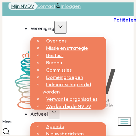
Mijn NVDV
Contact
Inloggen
Patiënte
Vereniging
Over ons
Missie en strategie
Bestuur
Bureau
Commissies
Domeingroepen
Lidmaatschap en lid
worden
Verwante organisaties
Werken bij de NVDV
Actueel
Menu
Agenda
Nieuwsberichten