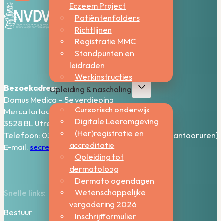
Eczeem Project
Patiëntenfolders
Richtlijnen
Registratie MMC
Standpunten en
leidraden
Werkinstructies
Bezoekadres:
Opleiding & nascholing
Domus Medica – 5e verdieping
Cursorisch onderwijs
Mercatorlaan 1200
Digitale Leeromgeving
3528 BL Utrecht
(Her)registratie en
Telefoon: 030-2006800 (bereikbaar tijdens kantooruren)
accreditatie
E-mail:
secretariaat@nvdv.nl
Opleiding tot
dermatoloog
Dermatologendagen
Wetenschappelijke
Snelle links:
vergadering 2026
Bestuur
Inschrijfformulier