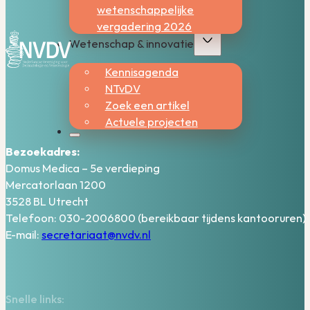
wetenschappelijke
vergadering 2026
Wetenschap & innovatie
Kennisagenda
NTvDV
Zoek een artikel
Actuele projecten
Bezoekadres:
Domus Medica – 5e verdieping
Mercatorlaan 1200
3528 BL Utrecht
Telefoon: 030-2006800 (bereikbaar tijdens kantooruren)
E-mail:
secretariaat@nvdv.nl
Snelle links: