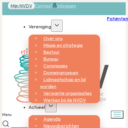
Mijn NVDV
Contact
Inloggen
Patiënte
Vereniging
Over ons
Missie en strategie
Bestuur
Bureau
Commissies
Domeingroepen
Lidmaatschap en lid
worden
Verwante organisaties
Werken bij de NVDV
Actueel
Menu
Agenda
Nieuwsberichten