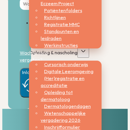
Eczeem Project
Patiëntenfolders
Richtlijnen
Registratie MMC
Onthoud
Standpunten en
mij
leidraden
Werkinstructies
Opleiding & nascholing
Wachtwoord
vergeten?
Cursorisch onderwijs
Digitale Leeromgeving
Inloggen
(Her)registratie en
accreditatie
Opleiding tot
dermatoloog
Dermatologendagen
Wetenschappelijke
vergadering 2026
Inschrijfformulier