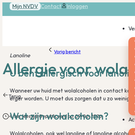
Mijn NVDV
Contact
Inloggen
Ve
Vorig bericht
Lanoline
Allergie voor wola
U bent allergisch voor lanoli
Wanneer uw huid met wolalcoholen in contact komt,
Terug
erger worden. U moet dus zorgen dat u zo weinig m
Wat zijn wolalcoholen?
4 min. leestijd
Gepubliceerd op: 09-06-2026
Ac
Wolalcoholen, ook wel lanoline of lanoline alcohol 