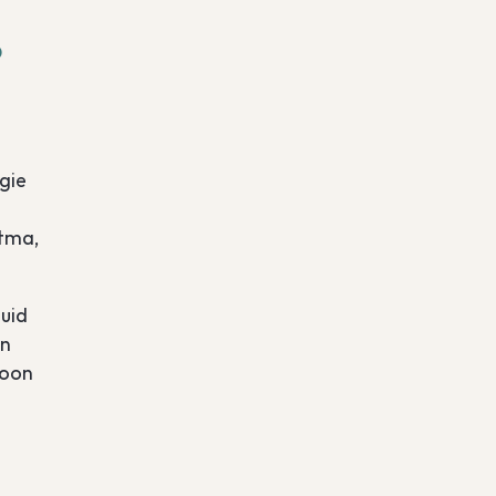
?
gie
stma,
huid
en
woon