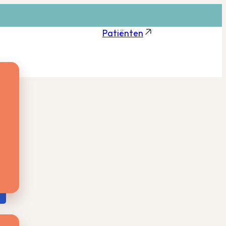
Patiënten
m
van