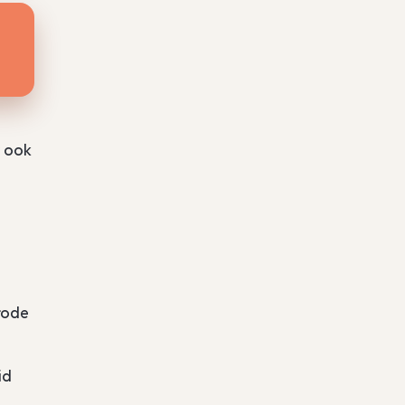
r ook
rode
id