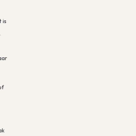
 is
f
aar
of
ak