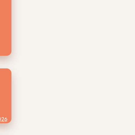
uikt
026