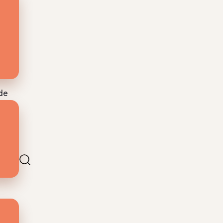
it
beeld
de
ten
ex,