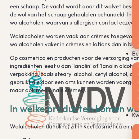
een schaap. De vacht wordt door dit wolvet besche
de wol van het schaap gehaald en behandeld. In de 
wolalcoholen, waarvan u allergisch contacteczeem 
Wolalcoholen worden vaak aan crèmes toegevoeg
wolalcoholen vaker in crèmes en lotions dan in bijv
Be
Op cosmetica en producten voor de verzorging van d
ingrediënten leest u dan ‘lanolin’ of ‘lanolin alco
verpakking, zoals stearyl alcohol, cetyl alcohol, ol
gebruikt die door een arts kunnen worden voorgesc
maar ook medicinale crèmes).
In welke producten komen wo
Kw
Wolalcoholen (lanoline) zit in veel cosmetica en pr