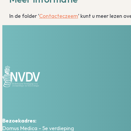
In de folder ‘
Contacteczeem
’ kunt u meer lezen o
Bezoekadres:
Domus Medica – 5e verdieping