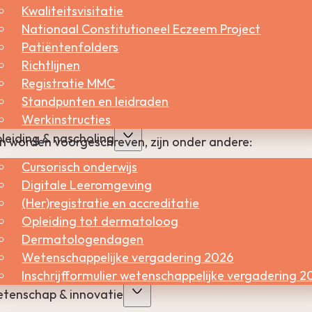
Kwaliteitsvisitatie
Nationaal Constitutioneel Eczeem Project
Patiëntenfolders
Richtlijnen
Registratie MMC
Standpunten en leidraden
Werkinstructies
leiding & nascholing
n worden voorgeschreven, zijn onder andere:
Cursorisch onderwijs
Digitale Leeromgeving
(Her)registratie en accreditatie
Opleiding tot dermatoloog
delijke producten en producten die in de industrie gebr
Dermatologendagen
Wetenschappelijke vergadering 2026
Inschrijfformulier wetenschappelijke vergadering 2
tenschap & innovatie