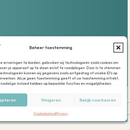
Beheer toestemming
 ervaringen te bieden, gebruiken wij technologieën zoals cookies om
over je apparaat op te slaan en/of te raadplegen. Door in te stemmen
chnologieën kunnen wij gegevens zoals surfgedrag of unieke ID's op
verwerken. Als je geen toestemming geeft of uw toestemming intrekt,
 nadelige invloed hebben op bepaalde functies en mogelijkheden.
epteren
Weigeren
Bekijk voorkeuren
Een producti
Privacy
Cookies
MEDonline
Cookiebeleid
Privacy