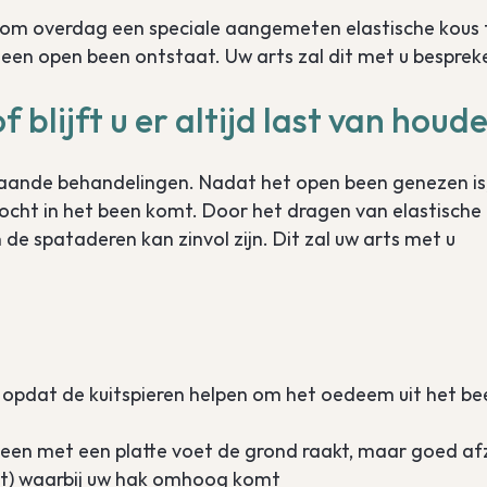
g om overdag een speciale aangemeten elastische kous 
en open been ontstaat. Uw arts zal dit met u besprek
 blijft u er altijd last van houd
ande behandelingen. Nadat het open been genezen is
ocht in het been komt. Door het dragen van elastische
e spataderen kan zinvol zijn. Dit zal uw arts met u
is, opdat de kuitspieren helpen om het oedeem uit het be
 alleen met een platte voet de grond raakt, maar goed af
et) waarbij uw hak omhoog komt