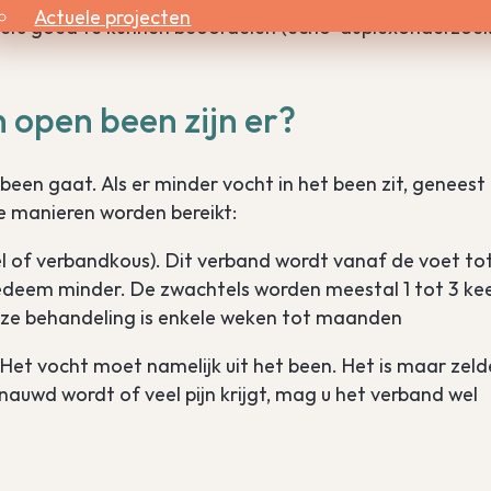
Actuele projecten
rs goed te kunnen beoordelen (echo-duplexonderzoek
 open been zijn er?
 been gaat. Als er minder vocht in het been zit, geneest
e manieren worden bereikt:
 of verbandkous). Dit verband wordt vanaf de voet to
edeem minder. De zwachtels worden meestal 1 tot 3 ke
eze behandeling is enkele weken tot maanden
 Het vocht moet namelijk uit het been. Het is maar zel
enauwd wordt of veel pijn krijgt, mag u het verband wel