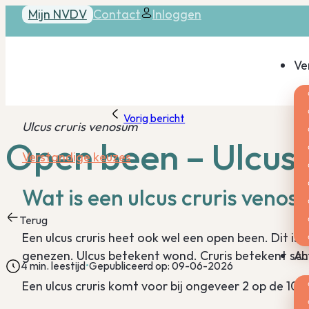
Mijn NVDV
Contact
Inloggen
Ve
Vorig bericht
Ulcus cruris venosum
Open been – Ulcus 
Verstandige keuzes
Wat is een ulcus cruris veno
Terug
Een ulcus cruris heet ook wel een open been. Dit i
genezen. Ulcus betekent wond. Cruris betekent s
Ac
4 min. leestijd
Gepubliceerd op: 09-06-2026
Een ulcus cruris komt voor bij ongeveer 2 op de 10