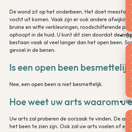
De wond zit op het onderbeen. Het doet meestal ge
vocht uit komen. Vaak zijn er ook andere afwijkinge
bruine en witte verkleuringen, roodschilferende pl
ophoopt in de huid. U kunt dit zien doordat de enk
Op
bestaan vaak al veel langer dan het open been. Som
gevoel in de benen.
Is een open been besmettelijk
Nee, een open been is niet besmettelijk.
Hoe weet uw arts waarom u e
We
Uw arts zal proberen de oorzaak te vinden. De arts
het been te zien zijn. Ook zal uw arts voelen of er 