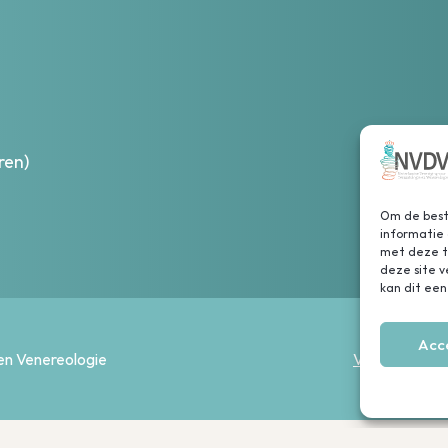
ren)
Om de beste
informatie 
met deze te
deze site 
kan dit een
Acc
en Venereologie
Voorwaarden