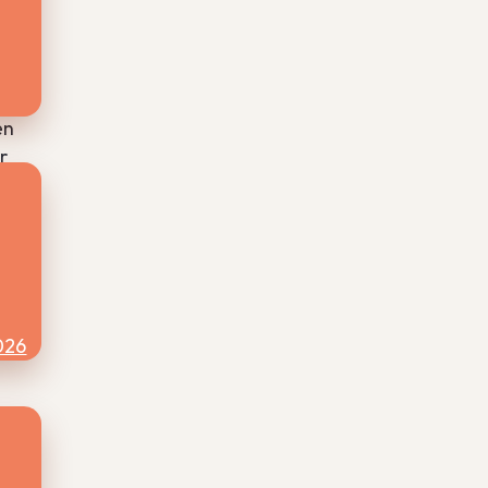
t
en
r
026
 op