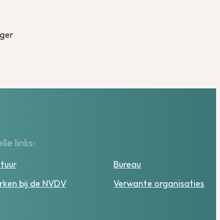
oger
lle links:
tuur
Bureau
ken bij de NVDV
Verwante organisaties