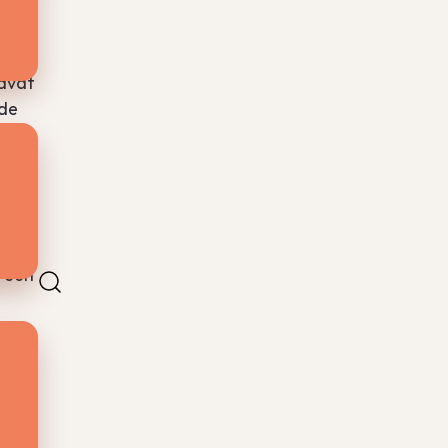
edvat
nde
eten
komt
a een