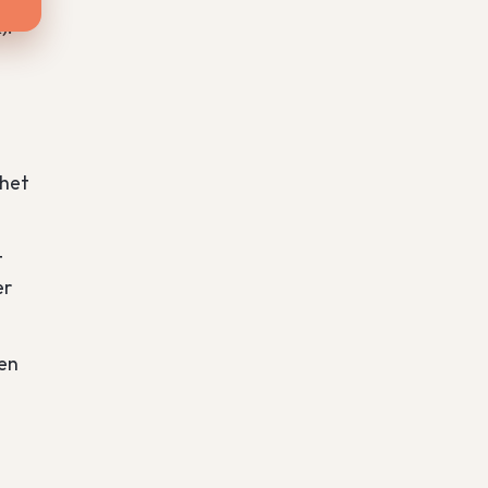
).
 het
t
er
den