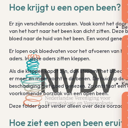
Hoe krijgt u een open been?
Er zijn verschillende oorzaken. Vaak komt het doo
Be
van het hart naar het been kan dicht zitten. Deze
bloed naar de huid van het been. Een wond genees
Er lopen ook bloedvaten voor het afvoeren van he
aders. In deze aders zitten kleppen.
Als die kleppen kapot zijn, dan stroomt het bloed t
er meer en meer vocht in de benen. De huid op de 
Kw
beschadiging niet goed genezen. Zo ontstaat een 
voorkomende oorzaak van een open been.
Deze folder gaat verder alleen over deze oorzaak.
Hoe ziet een open been eruit