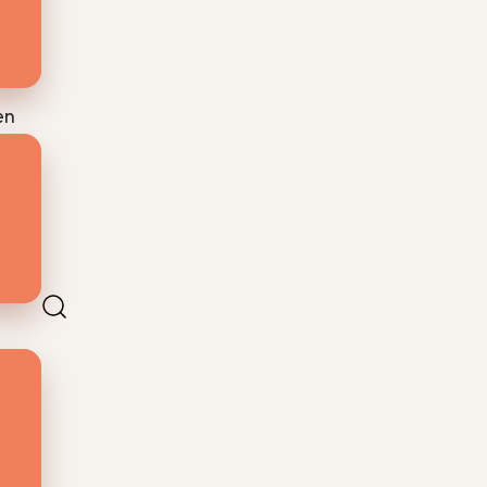
s
en
 met
et
j
n om
ggen
n.