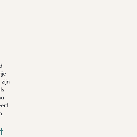
d
ije
zijn
ls
na
eert
n.
t