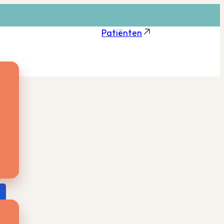
Patiënten
t
m’
t u