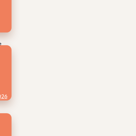
l
n
e
e
ij
en
eine
e
ekte
026