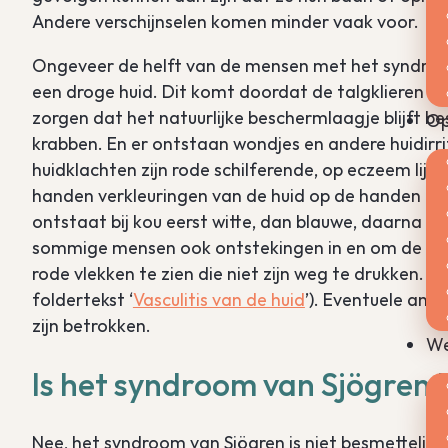
Andere verschijnselen komen minder vaak voor.
Ongeveer de helft van de mensen met het syndroom
een droge huid. Dit komt doordat de talgklieren n
zorgen dat het natuurlijke beschermlaagje blijft 
Op
krabben. En er ontstaan wondjes en andere huidirri
huidklachten zijn rode schilferende, op eczeem lij
handen verkleuringen van de huid op de handen kri
ontstaat bij kou eerst witte, dan blauwe, daarna 
sommige mensen ook ontstekingen in en om de bloedv
rode vlekken te zien die niet zijn weg te drukken. 
foldertekst ‘
Vasculitis van de huid
’). Eventuele ande
zijn betrokken.
We
Is het syndroom van Sjögren 
Nee, het syndroom van Sjögren is niet besmettelijk.