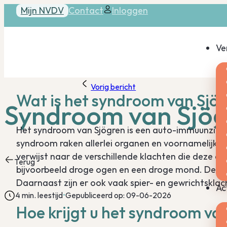
Mijn NVDV
Contact
Inloggen
Ve
Vorig bericht
Wat is het syndroom van Sjö
Syndroom van Sjö
Het syndroom van Sjögren is een auto-immuunziekte.
syndroom raken allerlei organen en voornamelijk d
verwijst naar de verschillende klachten die deze a
Terug
bijvoorbeeld droge ogen en een droge mond. De onts
Daarnaast zijn er ook vaak spier- en gewrichtsklac
Ac
4 min. leestijd
Gepubliceerd op: 09-06-2026
Hoe krijgt u het syndroom va