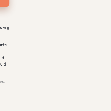
 vrij
arts
e
uid
uid
es.