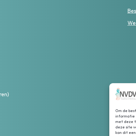
Bes
Wer
ren)
Om de beste
informatie 
met deze te
deze site 
kan dit een