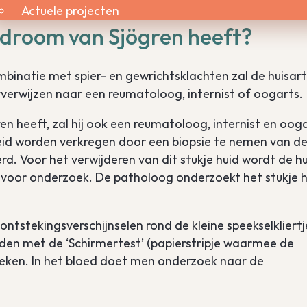
Actuele projecten
ndroom van Sjögren heeft?
inatie met spier- en gewrichtsklachten zal de huisarts
verwijzen naar een reumatoloog, internist of oogarts.
en heeft, zal hij ook een reumatoloog, internist en oog
eid worden verkregen door een biopsie te nemen van d
erd. Voor het verwijderen van dit stukje huid wordt de h
 voor onderzoek. De patholoog onderzoekt het stukje h
ntstekingsverschijnselen rond de kleine speekselkliertj
en met de ‘Schirmertest’ (papierstripje waarmee de
eken. In het bloed doet men onderzoek naar de