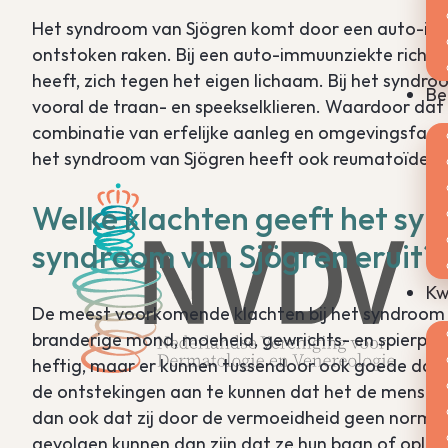
Het syndroom van Sjögren komt door een auto-immu
ontstoken raken. Bij een auto-immuunziekte richt 
heeft, zich tegen het eigen lichaam. Bij het syndroo
Be
vooral de traan- en speekselklieren. Waardoor dat 
combinatie van erfelijke aanleg en omgevingsfactor
het syndroom van Sjögren heeft ook reumatoïde artr
Welke klachten geeft het syn
syndroom van Sjögren eruit?
Kw
De meest voorkomende klachten bij het syndroom v
branderige mond, moeheid, gewrichts- en spierpijn
heftig, maar er kunnen tussendoor ook goede dage
de ontstekingen aan te kunnen dat het de mensen
dan ook dat zij door de vermoeidheid geen normaal l
gevolgen kunnen dan zijn dat ze hun baan of oplei