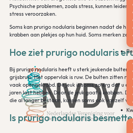
Psychische problemen, zoals stress, kunnen leiden 
stress veroorzaken.
Soms kan prurigo nodularis beginnen nadat de huid
krabben aan plekjes op hun huid. Soms merken ze ni
Hoe ziet prurigo nodularis er
Be
Bij prurigo nodularis heeft u sterk jeukende bulten. 
grijsbruin. Het oppervlak is ruw. De bulten zitten 
vaak opengekrabd. De jeuk is soms zo erg dat u er n
jaren last hebben. Door de jeuk gaat u krabben. D
die al langer bestaan, kunnen soms ook vanzelf ver
Kw
Is prurigo nodularis besmettel