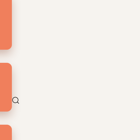
uist
of
lten
lten