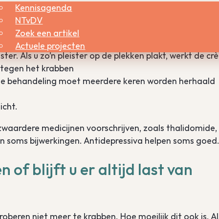
Kennisagenda
NTvDV
noemd). Wilt u meer over deze stof weten, dan kunt u
Zoek een artikel
oor de huid
’
Actuele projecten
ter. Als u zo’n pleister op de plekken plakt, werkt de c
 tegen het krabben
Deze behandeling moet meerdere keren worden herhaald
icht.
zwaardere medicijnen voorschrijven, zoals thalidomide,
en soms bijwerkingen. Antidepressiva helpen soms goed
 of blijft u er altijd last van
oberen niet meer te krabben. Hoe moeilijk dit ook is. Al