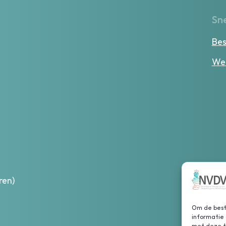
Sne
Bes
Wer
ren)
Om de beste
informatie 
met deze te