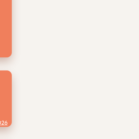
wil
uid
at
026