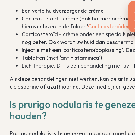
Een vette huidverzorgende crème
Corticosteroïd – crème (ook hormooncrème ge
hierover lezen in de folder ‘
Corticosteroïden v
Corticosteroïd – crème onder een speciale pleis
nog beter. Ook wordt uw huid dan beschermd
Injectie met een ‘corticosteroïdoplossing’. 
Tabletten (met ‘antihistaminica’)
Lichttherapie. Dit is een behandeling met uv – l
Als deze behandelingen niet werken, kan de arts u 
ciclosporine of azathioprine. Deze medicijnen gev
Is prurigo nodularis te genezen
houden?
Prurigo nodularis is te genezen, maar dan moet u pr