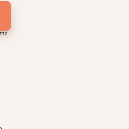
rème
.
s