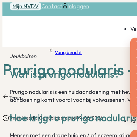
Mijn NVDV
Contact
Inloggen
Ve
Vorig bericht
Jeukbulten
Prurigo nodularis –
Wat is prurigo nodularis?
Prurigo nodularis is een huidaandoening met hevi
Terug
aandoening komt vooral voor bij volwassenen. Van p
Hoe krijgt u prurigo nodulari
3 min. leestijd
Gepubliceerd op: 09-06-2026
Ac
Mensen met een droge huid en / of eczeem krijgen 