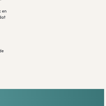
k en
dat
de