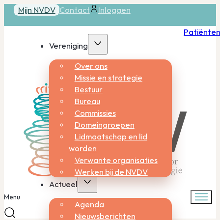
Mijn NVDV
Contact
Inloggen
Patiënte
Vereniging
Over ons
Missie en strategie
Bestuur
Bureau
Commissies
Domeingroepen
Lidmaatschap en lid
worden
Verwante organisaties
Werken bij de NVDV
Actueel
Menu
Agenda
Nieuwsberichten