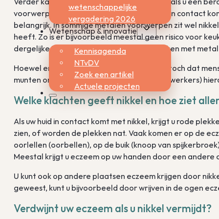
Verder kan nikkelallergie een probleem zijn als u een be
wetenschappelijke
voorwerpen. Hoe vaak en hoe lang uw huid in contact komt
vergadering 2026
belangrijk. In sommige metalen voorwerpen zit wel nikkel
Wetenschap & innovatie
heeft. Zo is er bijvoorbeeld meestal geen risico voor k
dergelijke in aanraking komt, of bij het werken met meta
Kennisagenda
NTvDV
Hoewel er in de euromunten nikkel zit, blijkt toch dat mens
Zoek een artikel
munten omgaan (bijvoorbeeld kassa-medewerkers) hierd
Actuele projecten
Welke klachten geeft nikkel en hoe ziet all
Als uw huid in contact komt met nikkel, krijgt u rode plekk
zien, of worden de plekken nat. Vaak komen er op de ecz
oorlellen (oorbellen), op de buik (knoop van spijkerbroe
Meestal krijgt u eczeem op uw handen door een andere 
U kunt ook op andere plaatsen eczeem krijgen door nikkela
geweest, kunt u bijvoorbeeld door wrijven in de ogen ec
Verdwijnt uw eczeem als u nikkel vermijdt?