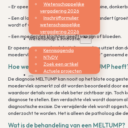
Wetenschappelijke
– Er opeens een nieuwe, opvallende lichtbruine, donkerb
vergadering 2026
Inschrijfformulier
– Een al langer bestaande moedervlek verandert (groeit, 
wetenschappelijke
wordt of van vorm verandert).
vergadering 2026
– Een moedervlek klachten geeft van pijn of bloeden.
Wetenschap & innovatie
Er opeens een moedervlek zit die er anders uitziet da
Kennisagenda
moedervlek wordt ook wel het “lelijk eendje” genoemd e
NTvDV
Zoek een artikel
Hoe weet uw arts of u een MELTUMP heeft
Actuele projecten
De diagnose MELTUMP kan nooit op het blote oog gest
moedervlek opmerkt zal dit worden beoordeeld door een
waardoor details van de vlek beter zichtbaar zijn. Toch ka
diagnose te stellen. Een verdachte vlek wordt daarom alt
diagnostische excisie. De verwijderde vlek wordt opge
onderzocht te worden. Het is alleen de patholoog die d
Wat is de behandeling van een MELTUMP?