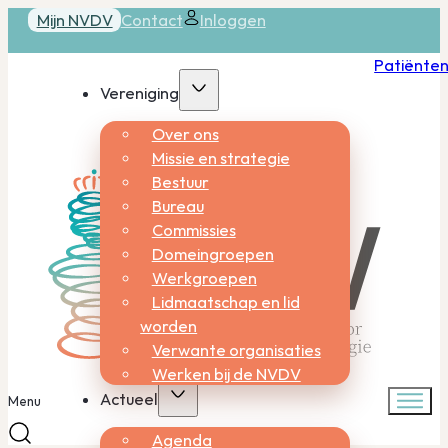
Mijn NVDV
Contact
Inloggen
Patiënte
Vereniging
Over ons
Missie en strategie
Bestuur
Bureau
Commissies
Domeingroepen
Werkgroepen
Lidmaatschap en lid
worden
Verwante organisaties
Werken bij de NVDV
Actueel
Menu
Agenda