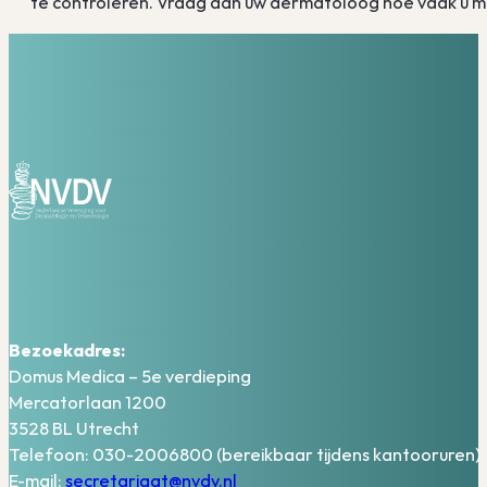
te controleren. Vraag aan uw dermatoloog hoe vaak u m
Bezoekadres:
Domus Medica – 5e verdieping
Mercatorlaan 1200
3528 BL Utrecht
Telefoon: 030-2006800 (bereikbaar tijdens kantooruren)
E-mail:
secretariaat@nvdv.nl