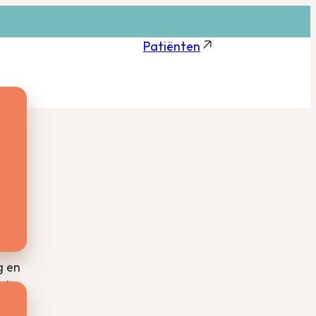
Patiënten
len
Er is
g en
 de