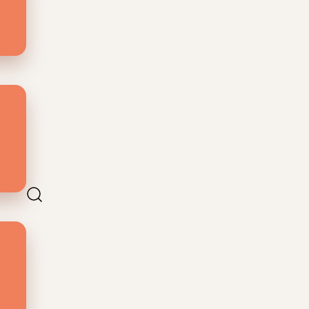
 in
nten
ve’
van