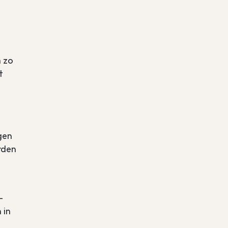
m zo
t
gen
rden
-
 in