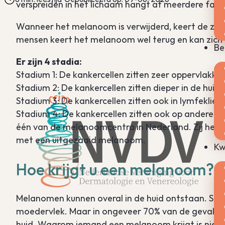
verspreiden in het lichaam hangt af meerdere fact
Wanneer het melanoom is verwijderd, keert de ziek
mensen keert het melanoom wel terug en kan zich v
Be
Er zijn 4 stadia:
Stadium 1: De kankercellen zitten zeer oppervlakkig 
Stadium 2: De kankercellen zitten dieper in de huid.
Stadium 3: De kankercellen zitten ook in lymfekliere
Stadium 4: De kankercellen zitten ook op andere pl
één van de melanoomcentra in Nederland. Zij hebb
met een uitgezaaid melanoom.
Kw
Hoe krijgt u een melanoom?
Melanomen kunnen overal in de huid ontstaan. So
moedervlek. Maar in ongeveer 70% van de gevallen
huid. Waarom iemand een melanoom krijgt is niet hel