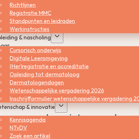
Richtlijnen
Registratie MMC
Standpunten en leidraden
 hebben gehad.
Werkinstructies
st door de zon.
leiding & nascholing
haar.
Cursorisch onderwijs
n hebt. Dit zijn moedervlekken die groter zijn dan 5
Digitale Leeromgeving
 asymmetrische vorm.
(Her)registratie en accreditatie
Opleiding tot dermatoloog
evus) hebt van 20 cm of groter.
Dermatologendagen
Wetenschappelijke vergadering 2026
Inschrijfformulier wetenschappelijke vergadering 2
‘
Moedervlekken
’.
tenschap & innovatie
lanoom en hoe ziet een melano
Kennisagenda
NTvDV
Zoek een artikel