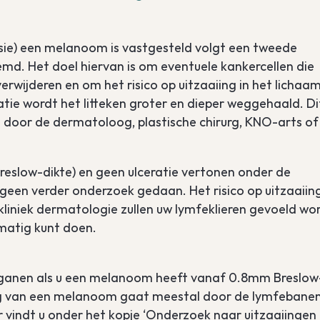
isie) een melanoom is vastgesteld volgt een tweede
emd. Het doel hiervan is om eventuele kankercellen die
erwijderen en om het risico op uitzaaiing in het lichaa
tie wordt het litteken groter en dieper weggehaald. Di
 door de dermatoloog, plastische chirurg, KNO-arts of
Breslow-dikte) en geen ulceratie vertonen onder de
 geen verder onderzoek gedaan. Het risico op uitzaaiin
likliniek dermatologie zullen uw lymfeklieren gevoeld wo
lmatig kunt doen.
organen als u een melanoom heeft vanaf 0.8mm Breslow
aiing van een melanoom gaat meestal door de lymfebanen
r vindt u onder het kopje ‘Onderzoek naar uitzaaiingen