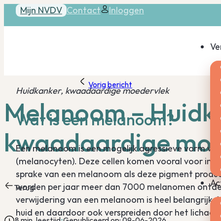
Mijn NVDV
Contact
Inloggen
Ve
Vorig bericht
Huidkanker, kwaadaardige moedervlek
Melanoom – Huidk
Wat is een melanoom?
kwaadaardige moe
Een melanoom is een mogelijk agressieve vorm van
(melanocyten). Deze cellen komen vooral voor in de 
sprake van een melanoom als deze pigment produce
Ac
worden per jaar meer dan 7000 melanomen ontdek
Terug
verwijdering van een melanoom is heel belangrijk.
huid en daardoor ook verspreiden door het lichaam
8 min. leestijd
Gepubliceerd op: 09-06-2026