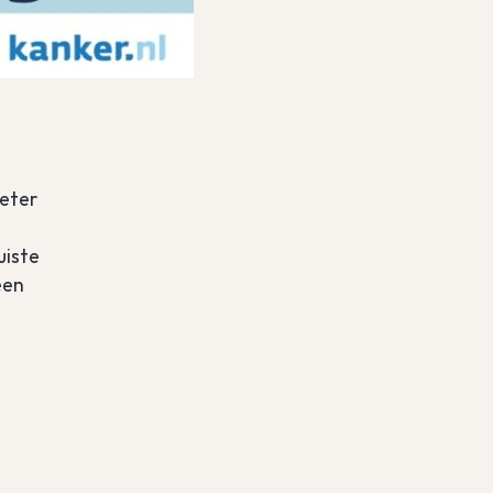
eter
uiste
een