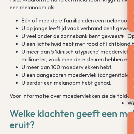
een melanoom als:
Eén of meerdere familieleden een melanoom
U op jonge leeftijd vaak verbrand bent gewee
Op
U veel onder de zonnebank bent geweest.
U een lichte huid hebt met rood of lichtblond 
U meer dan 5 ‘klinisch atypische’ moedervlekke
millimeter, vaak meerdere kleuren hebben en
U meer dan 100 moedervlekken hebt.
U een aangeboren moedervlek (congenitale na
U eerder een melanoom hebt gehad.
Voor informatie over moedervlekken zie de folder 
We
Welke klachten geeft een me
eruit?