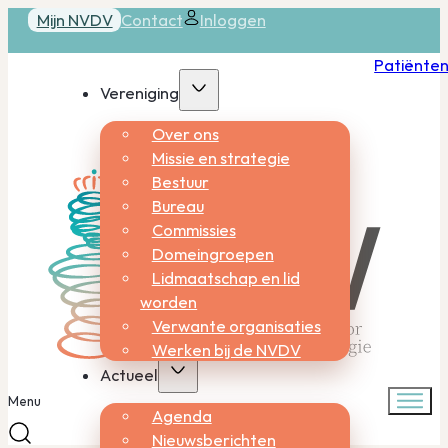
Mijn NVDV
Contact
Inloggen
Patiënte
Vereniging
Over ons
Missie en strategie
Bestuur
Bureau
Commissies
Domeingroepen
Lidmaatschap en lid
worden
Verwante organisaties
Werken bij de NVDV
Actueel
Menu
Agenda
Nieuwsberichten