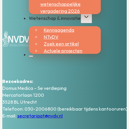
wetenschappelijke
vergadering 2026
Wetenschap & innovatie
Kennisagenda
NTvDV
Zoek een artikel
Actuele projecten
Bezoekadres:
Domus Medica – 5e verdieping
Mercatorlaan 1200
3528 BL Utrecht
Telefoon: 030-2006800 (bereikbaar tijdens kantooruren)
E-mail:
secretariaat@nvdv.nl