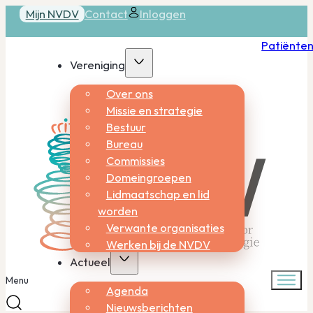
Mijn NVDV
Contact
Inloggen
Patiënte
Vereniging
Over ons
Missie en strategie
Bestuur
Bureau
Commissies
Domeingroepen
Lidmaatschap en lid
worden
Verwante organisaties
Werken bij de NVDV
Actueel
Menu
Agenda
Nieuwsberichten