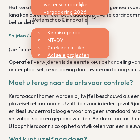
wetenschappelijke
Het keratoacanthoom verdwijnt over het algemeen vanz
vergadering 2026
lang kan duren en een kwaadaardig plaveiselcarcinoom n
Wetenschap & innovatie
behandeld.
Kennisagenda
Snijden / excisie
NTvDV
Zoek een artikel
(zie folder
excisie
)
Actuele projecten
Operatief verwijderen is de eerste keus behandeling v
onder plaatselijke verdoving door uw dermatoloog soms d
Moet u terug naar de arts voor controle?
Keratoacanthomen worden bij twijfel beschouwd als ee
plaveiselcelcarcinoom. U zult dan voor in ieder geval 5 j
en kiest uw dermatoloog ervoor om geen standaard huidco
vervolgafspraken gepland worden. Een keratoacanthoom
U loopt hierdoor risico op het ontwikkelen van een nieu
Wat kunt u zelf nog doen?