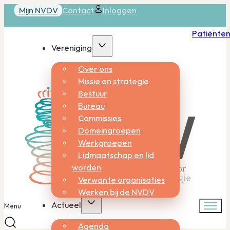
Mijn NVDV
Contact
Inloggen
Patiënte
Vereniging
Over ons
Missie en strategie
Bestuur
Bureau
Commissies
Domeingroepen
Werkgroepen
Lidmaatschap en lid
worden
Verwante organisaties
Werken bij de NVDV
Actueel
Menu
Agenda