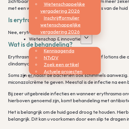
zichtbaar. Ze lichten dan rood-oranje op. Om meer zek
Wetenschappelijke
met een wattenstokje of worden schilfertjes van de hui
vergadering 2026
Inschrijfformulier
Is erytrasma besmettelijk?
wetenschappelijke
vergadering 2026
Nee, erytrasma is niet besmettelijk.
Wetenschap & innovatie
Wat is de behandeling?
Kennisagenda
Erythrasma wordt behandeld met crèmes of lotions die a
NTvDV
clindamycine.
Zoek een artikel
Actuele projecten
Soms zijn er naast de bacteriën ook schimmels aanwezi
miconazolcrème te geven. Meestal is de infectie na een
Bij zeer uitgebreide infecties en wanneer erythrasma o
hierboven genoemd zijn, komt behandeling met antibioti
Het is belangrijk om de huid goed droog te houden. Hierbi
belangrijk. Dit kan u voorkomen door een slip te dragen 