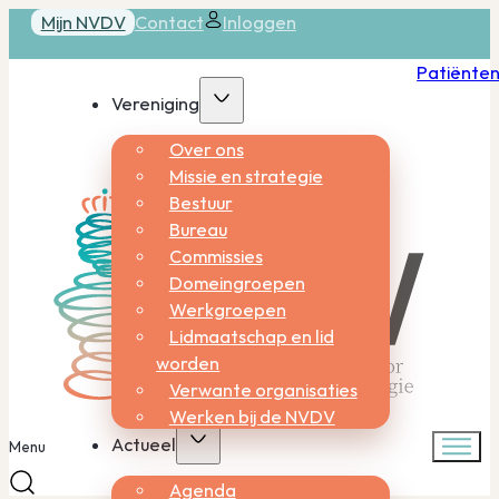
Mijn NVDV
Contact
Inloggen
Patiënte
Vereniging
Over ons
Missie en strategie
Bestuur
Bureau
Commissies
Domeingroepen
Werkgroepen
Lidmaatschap en lid
worden
Verwante organisaties
Werken bij de NVDV
Actueel
Menu
Agenda