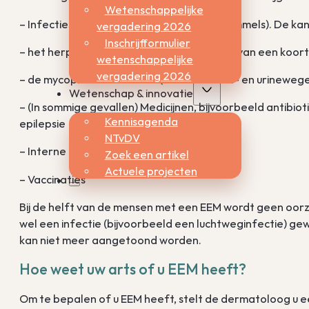
Wetenschappelijke
– Infecties (met virussen, bacteriën of schimmels). De kan
vergadering 2026
Inschrijfformulier
– het herpes simplex virus (de veroorzaker van een koorts
wetenschappelijke
vergadering 2026
– de mycoplasma-bacterie (infecties lucht- en urinewege
Wetenschap & innovatie
– (In sommige gevallen) Medicijnen, bijvoorbeeld antibioti
Kennisagenda
epilepsie
NTvDV
– Interne ziektes
Zoek een artikel
Actuele projecten
– Vaccinaties
Bij de helft van de mensen met een EEM wordt geen oorz
wel een infectie (bijvoorbeeld een luchtweginfectie) gew
kan niet meer aangetoond worden.
Hoe weet uw arts of u EEM heeft?
Om te bepalen of u EEM heeft, stelt de dermatoloog u een 