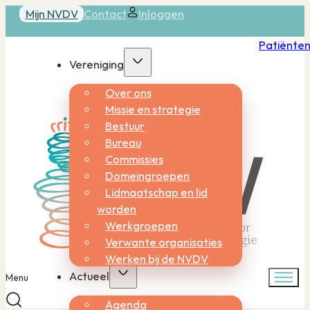
Mijn NVDV
Contact
Inloggen
Patiënte
Vereniging
Over ons
Missie en strategie
Bestuur
Bureau
Commissies
Domeingroepen
Lidmaatschap en lid
worden
Werkgroepen
Verwante organisaties
Werken bij de NVDV
Actueel
Menu
Agenda