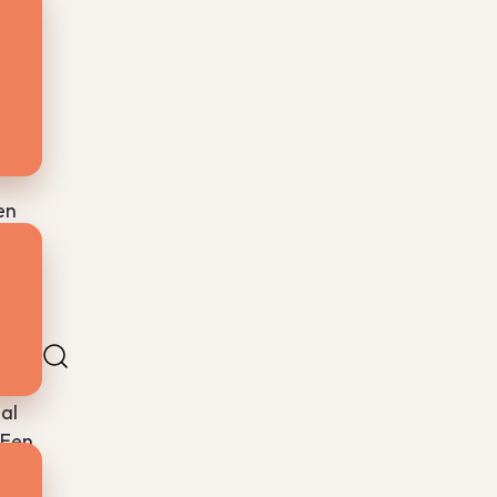
en
e
al
 Een