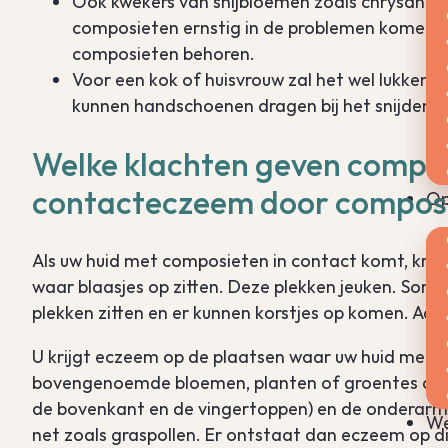
Ook kwekers van snijbloemen zoals chrysanten,
composieten ernstig in de problemen komen. Z
composieten behoren.
Voor een kok of huisvrouw zal het wel lukken
kunnen handschoenen dragen bij het snijden van
Welke klachten geven composi
contacteczeem door composi
Op
Als uw huid met composieten in contact komt, krijg
waar blaasjes op zitten. Deze plekken jeuken. Soms 
plekken zitten en er kunnen korstjes op komen. Aan 
U krijgt eczeem op de plaatsen waar uw huid met c
bovengenoemde bloemen, planten of groentes aanr
de bovenkant en de vingertoppen) en de onderarme
We
net zoals graspollen. Er ontstaat dan eczeem op die