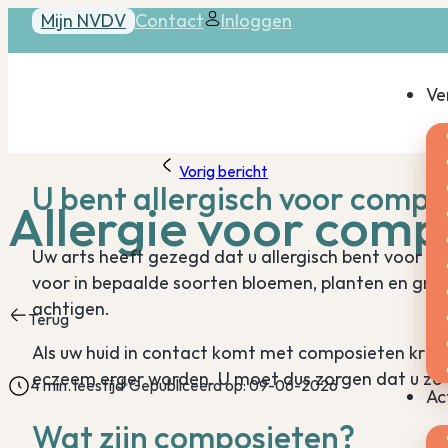
Mijn NVDV
Contact
Inloggen
Ve
Vorig bericht
U bent allergisch voor compo
Allergie voor comp
Uw arts heeft gezegd dat u allergisch bent voor 
voor in bepaalde soorten bloemen, planten en gr
achtigen.
Terug
Als uw huid in contact komt met composieten krijgt
eczeem erger worden. U moet dus zorgen dat u zo 
4 min. leestijd
Gepubliceerd op: 09-06-2026
Ac
Wat zijn composieten?