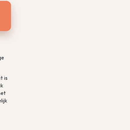
ge
t is
ak
met
ijk