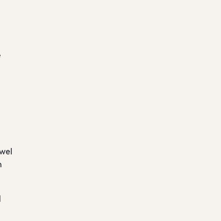
e
wel
n
d