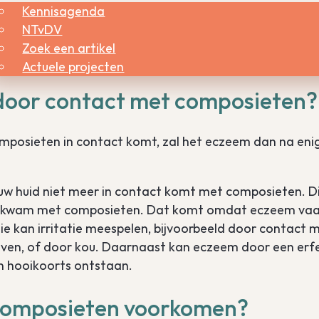
Kennisagenda
NTvDV
 overgevoelig zijn voor licht. Bij blootstelling aan
Zoek een artikel
aan de onderarmen en op de bovenkant van de handen.
Actuele projecten
 door contact met composieten?
omposieten in contact komt, zal het eczeem dan na eni
s uw huid niet meer in contact komt met composieten. Di
act kwam met composieten. Dat komt omdat eczeem va
e kan irritatie meespelen, bijvoorbeeld door contact 
jven, of door kou. Daarnaast kan eczeem door een erfel
n hooikoorts ontstaan.
r composieten voorkomen?