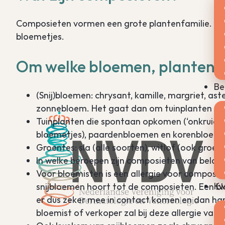
Composieten vormen een grote plantenfamilie. De 
bloemetjes.
Om welke bloemen, planten e
Be
(Snij)bloemen: chrysant, kamille, margriet, as
zonnebloem. Het gaat dan om tuinplanten of 
Tuinplanten die spontaan opkomen (‘onkruid’)
bloemetjes), paardenbloemen en korenbloem
Groentes: sla (alle soorten), witlof (ook groen
In welke beroepen zijn composieten van belan
Voor bloemisten is een allergie voor composie
Kw
snijbloemen hoort tot de composieten. Een blo
er dus zeker mee in contact komen en dan har
bloemist of verkoper zal bij deze allergie va