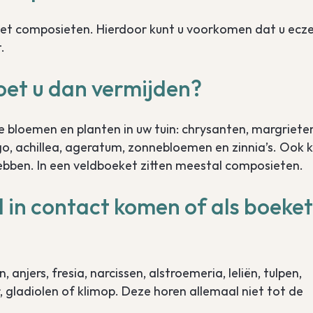
t met composieten. Hierdoor kunt u voorkomen dat u ec
.
et u dan vermijden?
bloemen en planten in uw tuin: chrysanten, margriete
ago, achillea, ageratum, zonnebloemen en zinnia’s. Ook 
ebben. In een veldboeket zitten meestal composieten.
in contact komen of als boeket
njers, fresia, narcissen, alstroemeria, leliën, tulpen,
or, gladiolen of klimop. Deze horen allemaal niet tot de