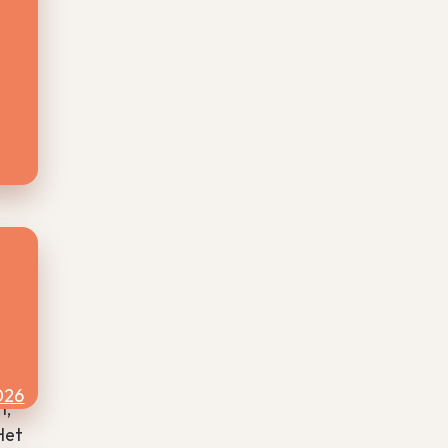
or
j
n en
p de
.
al
026
n,
Het