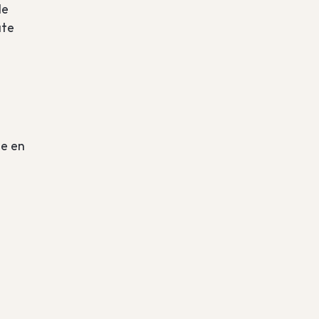
de
ate
te en