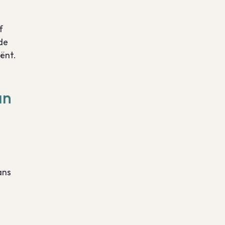
f
de
ënt.
an
ans