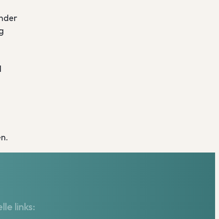
inder
g
l
en.
lle links: