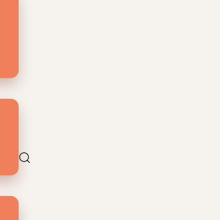
ig.
nus.
iezen