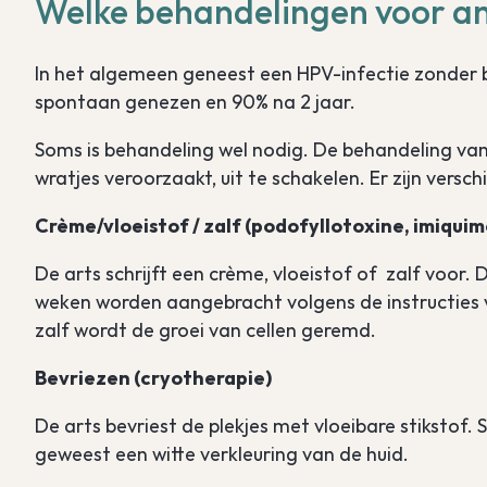
Welke behandelingen voor ano
In het algemeen geneest een HPV-infectie zonder 
spontaan genezen en 90% na 2 jaar.
Soms is behandeling wel nodig. De behandeling van 
wratjes veroorzaakt, uit te schakelen. Er zijn versc
Crème/vloeistof / zalf (podofyllotoxine, imiqui
De arts schrijft een crème, vloeistof of zalf voo
weken worden aangebracht volgens de instructies v
zalf wordt de groei van cellen geremd.
Bevriezen (cryotherapie)
De arts bevriest de plekjes met vloeibare stikstof.
geweest een witte verkleuring van de huid.