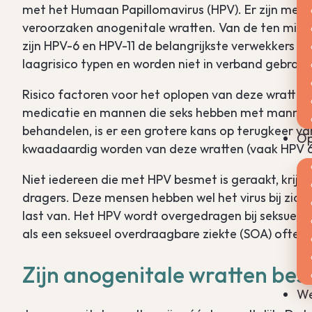
met het Humaan Papillomavirus (HPV). Er zijn meer
veroorzaken anogenitale wratten. Van de ten mins
zijn HPV-6 en HPV-11 de belangrijkste verwekkers (
laagrisico typen en worden niet in verband gebrac
Risico factoren voor het oplopen van deze wratten
medicatie en mannen die seks hebben met mannen. In
behandelen, is er een grotere kans op terugkeer va
Op
kwaadaardig worden van deze wratten (vaak HPV 6 
Niet iedereen die met HPV besmet is geraakt, krijg
dragers. Deze mensen hebben wel het virus bij zich
last van. Het HPV wordt overgedragen bij seksue
als een seksueel overdraagbare ziekte (SOA) oftewe
Zijn anogenitale wratten bes
We