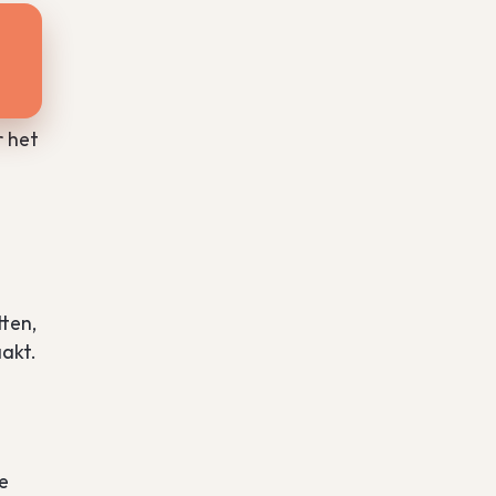
s
r het
tten,
akt.
e