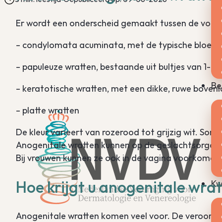
Er wordt een onderscheid gemaakt tussen de volge
– condylomata acuminata, met de typische bloemk
– papuleuze wratten, bestaande uit bultjes van 1-4
Be
– keratotische wratten, met een dikke, ruwe boven
– platte wratten
De kleur varieert van rozerood tot grijzig wit. Soms
Anogenitale wratten kunnen op de geslachtsorganen 
Bij vrouwen kunnen ze ook in de vagina voorkomen
Hoe krijgt u anogenitale wra
Kw
Anogenitale wratten komen veel voor. De veroorzake