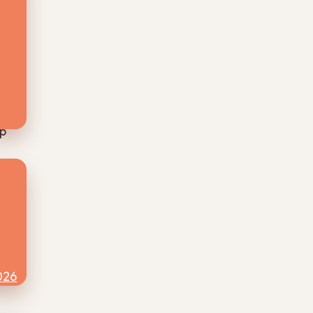
ypen
n
r te
op
en
uwd
026