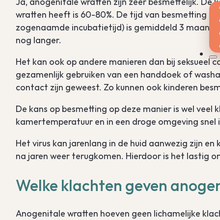
Ja, anogenitale wratten zijn zéér besmettelijk. D
wratten heeft is 60-80%. De tijd van besmetting to
zogenaamde incubatietijd) is gemiddeld 3 maanden
nog langer.
Het kan ook op andere manieren dan bij seksueel c
gezamenlijk gebruiken van een handdoek of washand
contact zijn geweest. Zo kunnen ook kinderen besme
De kans op besmetting op deze manier is wel veel kl
kamertemperatuur en in een droge omgeving snel i
Het virus kan jarenlang in de huid aanwezig zijn en
na jaren weer terugkomen. Hierdoor is het lastig 
Welke klachten geven anogen
Anogenitale wratten hoeven geen lichamelijke klac