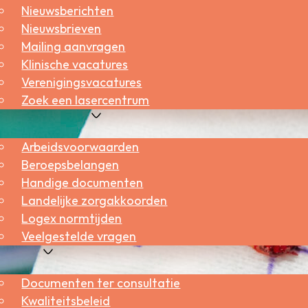
Nieuwsberichten
Nieuwsbrieven
Mailing aanvragen
Klinische vacatures
Verenigingsvacatures
Zoek een lasercentrum
roepsbelangen
Arbeidsvoorwaarden
Beroepsbelangen
Handige documenten
Landelijke zorgakkoorden
Logex normtijden
Veelgestelde vragen
aliteit
Documenten ter consultatie
Kwaliteitsbeleid