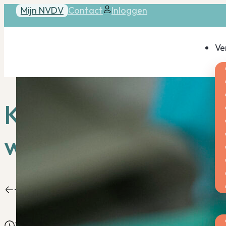
Mijn NVDV
Contact
Inloggen
Ve
Kun je niet inlogge
website?
Terug
Ac
1 min. leestijd
Gepubliceerd op: 23-06-2026