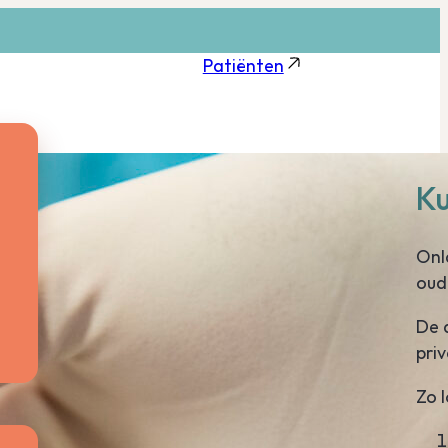
Patiënten
Ku
Onl
oud
De a
pri
Zo l