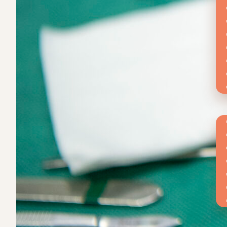
Op
We