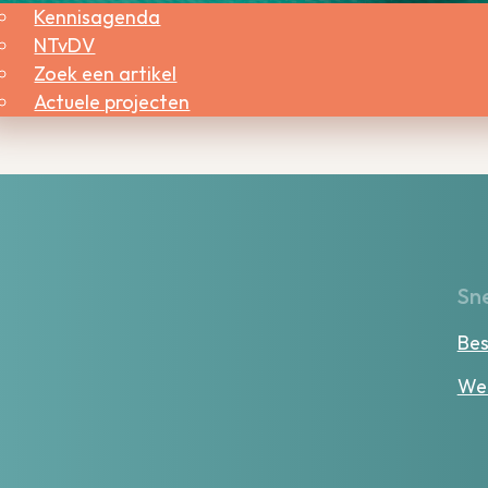
Kennisagenda
NTvDV
Zoek een artikel
Actuele projecten
Sne
Bes
Wer