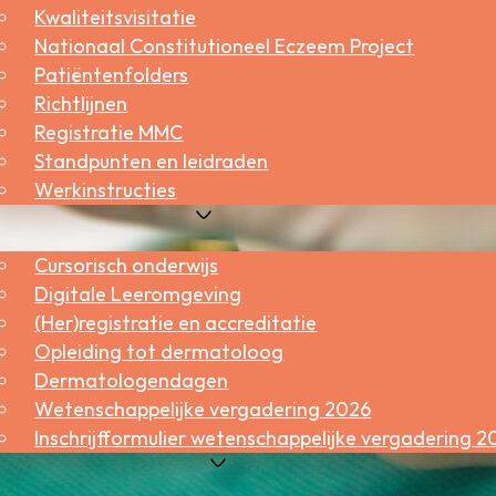
Kwaliteitsvisitatie
Nationaal Constitutioneel Eczeem Project
Patiëntenfolders
Richtlijnen
Registratie MMC
Standpunten en leidraden
Werkinstructies
leiding & nascholing
Cursorisch onderwijs
Digitale Leeromgeving
(Her)registratie en accreditatie
Opleiding tot dermatoloog
Dermatologendagen
Wetenschappelijke vergadering 2026
Inschrijfformulier wetenschappelijke vergadering 2
tenschap & innovatie