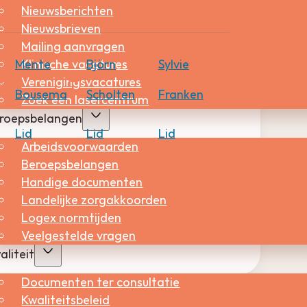
Nieuwsberichten
Nieuwsbrieven
Mailing aanvragen
Mente
Björn
Sylvie
Klinische vacatures
Verenigingsvacatures
Bousema
Scholten
Franken
Zoek een lasercentrum
roepsbelangen
Lid
Lid
Lid
Arbeidsvoorwaarden
Beroepsbelangen
Handige documenten
Landelijke zorgakkoorden
Logex normtijden
Veelgestelde vragen
aliteit
Documenten ter consultatie
Kwaliteitsbeleid