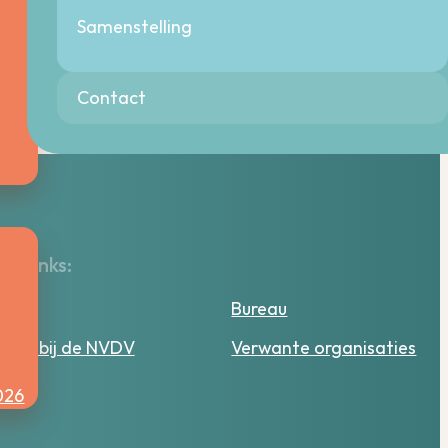
Samenstelling
Contact
lle links:
tuur
Bureau
ken bij de NVDV
Verwante organisaties
026