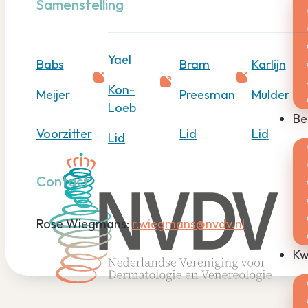
Samenstelling
Yael
Babs
Bram
Karlijn
Kon-
Meijer
Preesman
Mulder
Loeb
Be
Voorzitter
Lid
Lid
Lid
Contact
Rose Wiegmans:
r.wiegmans@nvdv.nl
Kw