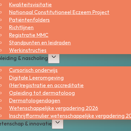
Kwaliteitsvisitatie
Nationaal Constitutioneel Eczeem Project
Patiëntenfolders
Richtlijnen
Registratie MMC
Standpunten en leidraden
Werkinstructies
leiding & nascholing
Cursorisch onderwijs
Sne
Digitale Leeromgeving
(Her)registratie en accreditatie
Bes
Opleiding tot dermatoloog
Dermatologendagen
Wer
Wetenschappelijke vergadering 2026
Inschrijfformulier wetenschappelijke vergadering 2
tenschap & innovatie