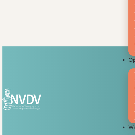
Op
We