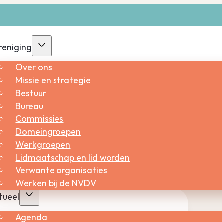
reniging
Over ons
Missie en strategie
Bestuur
Bureau
Commissies
Domeingroepen
Werkgroepen
Lidmaatschap en lid worden
Verwante organisaties
Werken bij de NVDV
tueel
Agenda