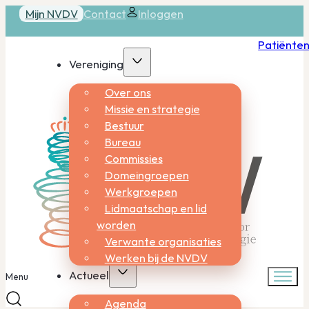
Mijn NVDV
Contact
Inloggen
Patiënte
Vereniging
Over ons
Missie en strategie
Bestuur
Bureau
Commissies
Domeingroepen
Werkgroepen
Lidmaatschap en lid
worden
Verwante organisaties
Werken bij de NVDV
Actueel
Menu
Agenda