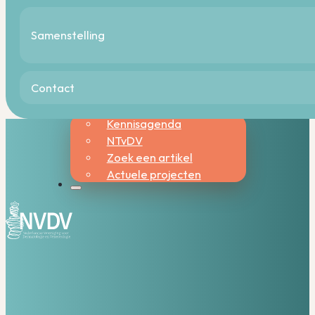
Wetenschappelijke
vergadering 2026
Samenstelling
Inschrijfformulier
wetenschappelijke
vergadering 2026
Contact
Wetenschap & innovatie
Kennisagenda
NTvDV
Zoek een artikel
Actuele projecten