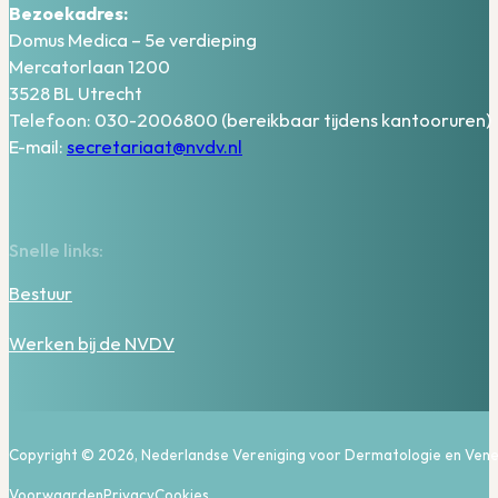
Bezoekadres:
Domus Medica – 5e verdieping
Mercatorlaan 1200
3528 BL Utrecht
Telefoon: 030-2006800 (bereikbaar tijdens kantooruren)
E-mail:
secretariaat@nvdv.nl
Snelle links:
Bestuur
Werken bij de NVDV
Copyright © 2026, Nederlandse Vereniging voor Dermatologie en Vene
Voorwaarden
Privacy
Cookies