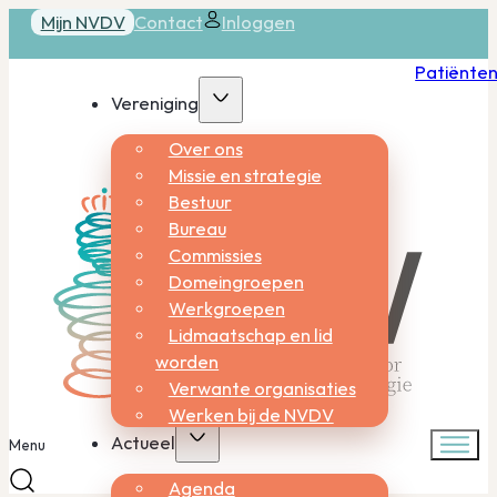
Mijn NVDV
Contact
Inloggen
Patiënte
Vereniging
Over ons
Missie en strategie
Bestuur
Bureau
Commissies
Domeingroepen
Werkgroepen
Lidmaatschap en lid
worden
Verwante organisaties
Werken bij de NVDV
Actueel
Menu
Agenda