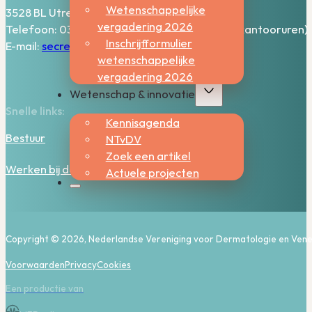
Wetenschappelijke
3528 BL Utrecht
vergadering 2026
Telefoon: 030-2006800 (bereikbaar tijdens kantooruren)
Inschrijfformulier
E-mail:
secretariaat@nvdv.nl
wetenschappelijke
vergadering 2026
Wetenschap & innovatie
Snelle links:
Kennisagenda
Bestuur
NTvDV
Zoek een artikel
Werken bij de NVDV
Actuele projecten
Copyright © 2026, Nederlandse Vereniging voor Dermatologie en Vene
Voorwaarden
Privacy
Cookies
Een productie van