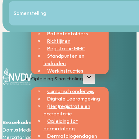
Kwaliteitsbeleid
Kwaliteitsvisitatie
Samenstelling
Nationaal Constitutioneel
Eczeem Project
Patiëntenfolders
Richtlijnen
Registratie MMC
Standpunten en
leidraden
Werkinstructies
Opleiding & nascholing
Cursorisch onderwijs
Digitale Leeromgeving
(Her)registratie en
accreditatie
Opleiding tot
Bezoekadres:
dermatoloog
Domus Medica – 5e verdieping
Dermatologendagen
Mercatorlaan 1200