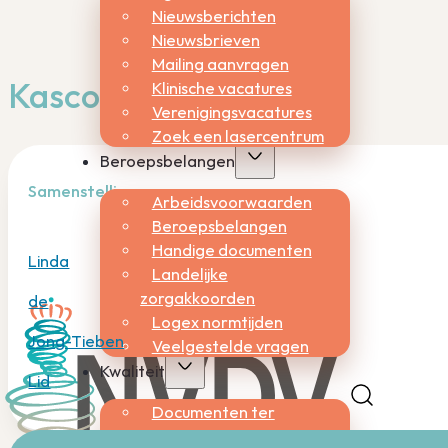
Nieuwsberichten
Nieuwsbrieven
Mailing aanvragen
Kascontrole
Klinische vacatures
Verenigingsvacatures
Zoek een lasercentrum
Beroepsbelangen
Samenstelling
Arbeidsvoorwaarden
Beroepsbelangen
Handige documenten
Linda
Landelijke
zorgakkoorden
de
Logex normtijden
Jong-Tieben
Veelgestelde vragen
Kwaliteit
Lid
Documenten ter
consultatie