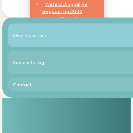
Wetenschappelijke
vergadering 2026
Inschrijfformulier
wetenschappelijke
vergadering 2026
Over Concilium
Wetenschap & innovatie
Kennisagenda
NTvDV
Samenstelling
Zoek een artikel
Actuele projecten
Contact