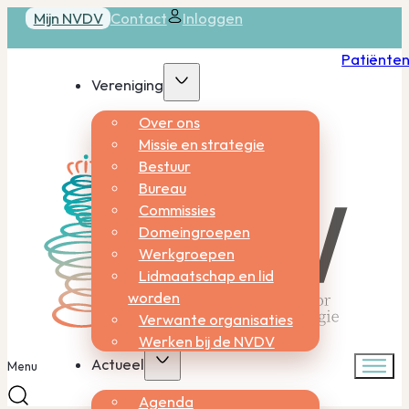
Mijn NVDV
Contact
Inloggen
Patiënte
Vereniging
Over ons
Missie en strategie
Bestuur
Bureau
Commissies
Domeingroepen
Werkgroepen
Lidmaatschap en lid
worden
Verwante organisaties
Werken bij de NVDV
Actueel
Menu
Agenda