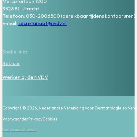
Mercatorlaan 1200
3528 BL Utrecht
Telefoon: 030-2006800 (bereikbaar tijdens kantooruren)
E-mail:
secretariaat@nvdv.nl
Snelle links:
Bestuur
Werken bij de NVDV
Copyright © 2026, Nederlandse Vereniging voor Dermatologie en Vene
Voorwaarden
Privacy
Cookies
Een productie van