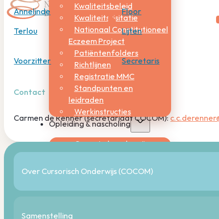
Kwaliteitsbeleid
Annelinde
Floor
Kwaliteitsvisitatie
Nationaal Constitutioneel
Terlou
Lijten
Eczeem Project
Patiëntenfolders
Voorzitter
Secretaris
Richtlijnen
Registratie MMC
Standpunten en
Contact
leidraden
Werkinstructies
Carmen de Renner (secretariaat COCOM):
c.c.derenne
Opleiding & nascholing
Cursorisch onderwijs
Digitale Leeromgeving
(Her)registratie en
Over Cursorisch Onderwijs (COCOM)
accreditatie
Opleiding tot
dermatoloog
Dermatologendagen
Samenstelling