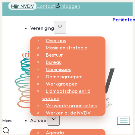
Mijn NVDV
Contact
Inloggen
Patiënte
Vereniging
Over ons
Missie en strategie
Bestuur
Bureau
Commissies
Domeingroepen
Werkgroepen
Lidmaatschap en lid
worden
Verwante organisaties
Werken bij de NVDV
Actueel
Menu
Agenda