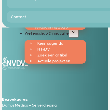
Wetenschappelijke
vergadering 2026
Inschrijfformulier
Contact
wetenschappelijke
vergadering 2026
Wetenschap & innovatie
Kennisagenda
NTvDV
Zoek een artikel
Actuele projecten
Bezoekadres:
Domus Medica – 5e verdieping