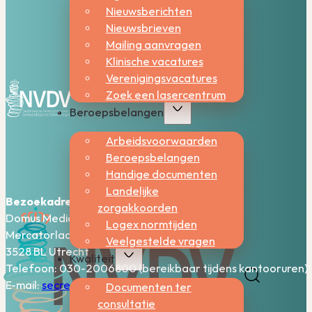
Nieuwsberichten
Nieuwsbrieven
Mailing aanvragen
Klinische vacatures
Verenigingsvacatures
Zoek een lasercentrum
Beroepsbelangen
Arbeidsvoorwaarden
Beroepsbelangen
Handige documenten
Landelijke
Bezoekadres:
zorgakkoorden
Domus Medica – 5e verdieping
Logex normtijden
Mercatorlaan 1200
Veelgestelde vragen
3528 BL Utrecht
Kwaliteit
Telefoon: 030-2006800 (bereikbaar tijdens kantooruren)
E-mail:
secretariaat@nvdv.nl
Documenten ter
consultatie