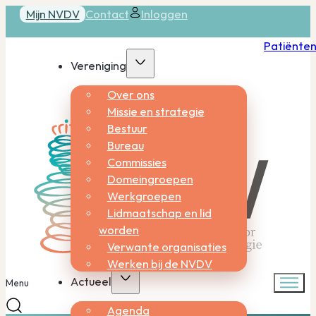
Mijn NVDV
Contact
Inloggen
Patiënte
Vereniging
Over ons
Missie en strategie
Bestuur
Bureau
Commissies
Domeingroepen
Werkgroepen
Lidmaatschap en lid
worden
Verwante organisaties
Werken bij de NVDV
Actueel
Menu
Agenda