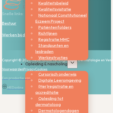
Kwaliteitsbeleid
Kwaliteitsvisitatie
Snelle links:
Nationaal Constitutioneel
Eczeem Project
Bestuur
Patiëntenfolders
Richtlijnen
Werken bij de NVDV
Registratie MMC
Standpunten en
leidraden
Werkinstructies
Copyright © 2026, Nederlandse Vereniging voor Dermatologie en Vene
Opleiding & nascholing
Voorwaarden
Privacy
Cookies
Cursorisch onderwijs
Een productie van
Digitale Leeromgeving
(Her)registratie en
MEDonline
accreditatie
Opleiding tot
dermatoloog
Dermatologendagen