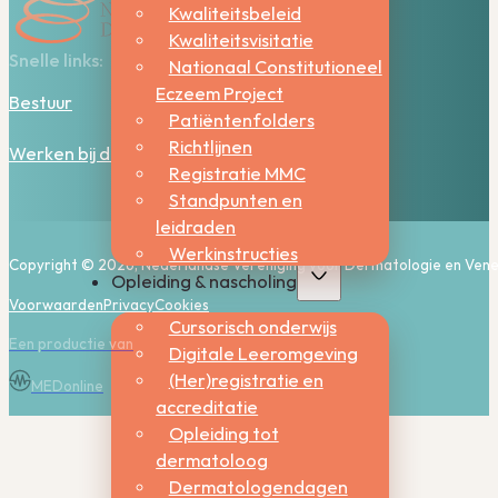
Kwaliteitsbeleid
Kwaliteitsvisitatie
Snelle links:
Nationaal Constitutioneel
Eczeem Project
Bestuur
Patiëntenfolders
Richtlijnen
Werken bij de NVDV
Registratie MMC
Standpunten en
leidraden
Werkinstructies
Copyright © 2026, Nederlandse Vereniging voor Dermatologie en Vene
Opleiding & nascholing
Voorwaarden
Privacy
Cookies
Cursorisch onderwijs
Een productie van
Digitale Leeromgeving
(Her)registratie en
MEDonline
accreditatie
Opleiding tot
dermatoloog
Dermatologendagen