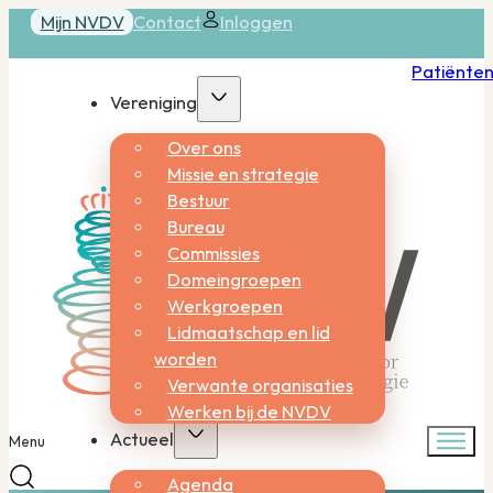
Mijn NVDV
Contact
Inloggen
Patiënte
Vereniging
Over ons
Missie en strategie
Bestuur
Bureau
Commissies
Domeingroepen
Werkgroepen
Lidmaatschap en lid
worden
Verwante organisaties
Werken bij de NVDV
Actueel
Menu
Agenda