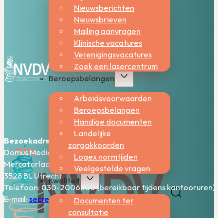
Nieuwsberichten
Nieuwsbrieven
Mailing aanvragen
Klinische vacatures
Verenigingsvacatures
Zoek een lasercentrum
Beroepsbelangen
Arbeidsvoorwaarden
Beroepsbelangen
Handige documenten
Landelijke
Bezoekadres:
zorgakkoorden
Domus Medica – 5e verdieping
Logex normtijden
Mercatorlaan 1200
Veelgestelde vragen
3528 BL Utrecht
Kwaliteit
Telefoon: 030-2006800 (bereikbaar tijdens kantooruren)
E-mail:
secretariaat@nvdv.nl
Documenten ter
consultatie