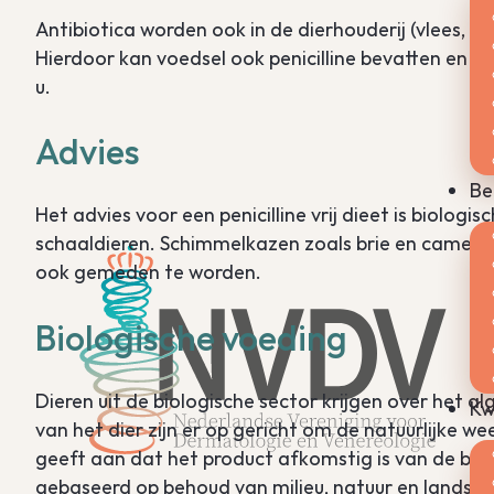
Antibiotica worden ook in de dierhouderij (vlees, zui
Hierdoor kan voedsel ook penicilline bevatten en de
u.
Advies
Be
Het advies voor een penicilline vrij dieet is biologis
schaaldieren. Schimmelkazen zoals brie en camemb
ook gemeden te worden.
Biologische voeding
Dieren uit de biologische sector krijgen over het
Kw
van het dier zijn er op gericht om de natuurlijke 
geeft aan dat het product afkomstig is van de bio
gebaseerd op behoud van milieu, natuur en landscha