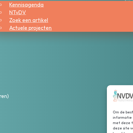
Sne
Kennisagenda
NTvDV
Bes
Zoek een artikel
Wer
Actuele projecten
ren)
Om de beste
informatie 
met deze te
deze site 