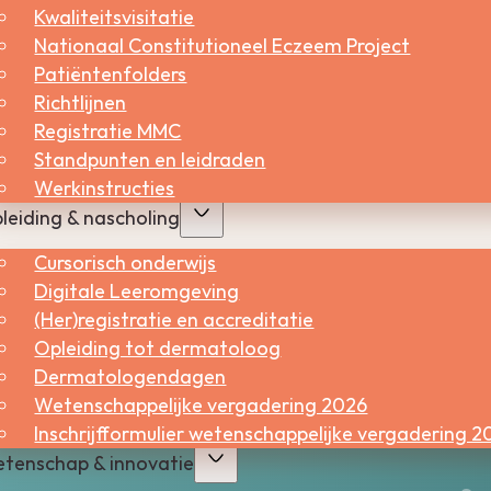
Kwaliteitsvisitatie
en gebruiken geen genetische modificeerde zaden en
Nationaal Constitutioneel Eczeem Project
Patiëntenfolders
t EKO-keurmerk niet dragen. Als een producent alleen
Richtlijnen
t product biologisch is geproduceerd, moet het product
Registratie MMC
isen van de Europese verordening voldoen.
Standpunten en leidraden
Werkinstructies
leiding & nascholing
Cursorisch onderwijs
Digitale Leeromgeving
(Her)registratie en accreditatie
Opleiding tot dermatoloog
Dermatologendagen
Wetenschappelijke vergadering 2026
Inschrijfformulier wetenschappelijke vergadering 2
tenschap & innovatie