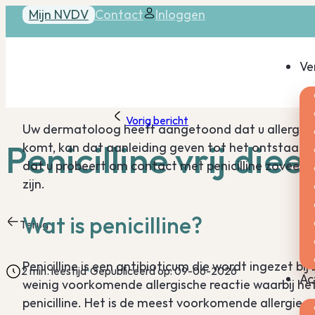
Mijn NVDV
Contact
Inloggen
Ve
Vorig bericht
Uw dermatoloog heeft aangetoond dat u allergisch 
Penicilline vrij diee
komt, kan dat aanleiding geven tot het ontstaan o
dat u probeert om contact met penicilline zoveel m
zijn.
Wat is penicilline?
Terug
Penicilline is een antibioticum die wordt ingezet bij b
2 min. leestijd
Gepubliceerd op: 09-06-2026
Ac
weinig voorkomende allergische reactie waarbij 
penicilline. Het is de meest voorkomende allergie