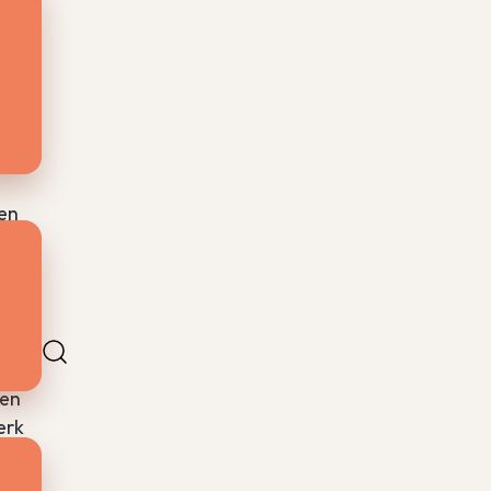
den.
voor
 en
en
den
erk
n