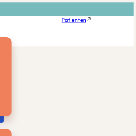
Patiënten
g
ang
zaam