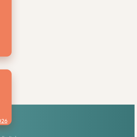
 het
,
026