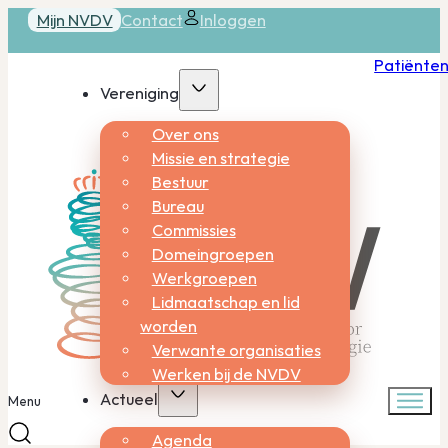
Mijn NVDV
Contact
Inloggen
Patiënte
Vereniging
Over ons
Missie en strategie
Bestuur
Bureau
Commissies
Domeingroepen
Werkgroepen
Lidmaatschap en lid
worden
Verwante organisaties
Werken bij de NVDV
Actueel
Menu
Agenda