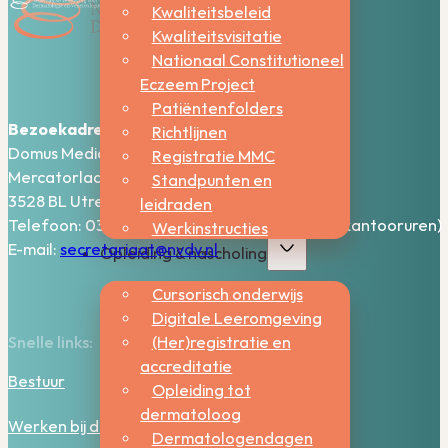
Kwaliteitsbeleid
Kwaliteitsvisitatie
Nationaal Constitutioneel
Eczeem Project
Patiëntenfolders
Bezoekadres:
Richtlijnen
Domus Medica – 5e verdieping
Registratie MMC
Mercatorlaan 1200
Standpunten en
3528 BL Utrecht
leidraden
Telefoon: 030-2006800 (bereikbaar tijdens kantooruren)
Werkinstructies
E-mail:
secretariaat@nvdv.nl
Opleiding & nascholing
Cursorisch onderwijs
Digitale Leeromgeving
(Her)registratie en
Snelle links:
accreditatie
Bestuur
Opleiding tot
dermatoloog
Werken bij de NVDV
Dermatologendagen