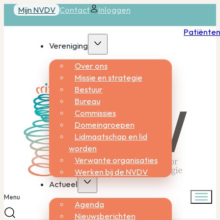
Mijn NVDV
Contact
Inloggen
Patiënte
Vereniging
Over ons
Missie en strategie
Bestuur
Bureau
Commissies
Domeingroepen
Lidmaatschap en lid
worden
Verwante organisaties
Werken bij de NVDV
Actueel
Menu
Agenda
Nieuwsberichten