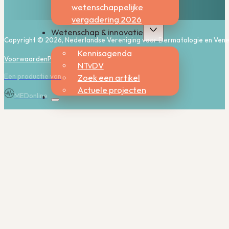
wetenschappelijke
vergadering 2026
Wetenschap & innovatie
Copyright © 2026, Nederlandse Vereniging voor Dermatologie en Vene
Kennisagenda
Voorwaarden
Privacy
Cookies
NTvDV
Een productie van
Zoek een artikel
Actuele projecten
MEDonline