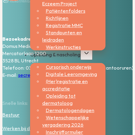
Eczeem Project
Patiëntenfolders
Richtlijnen
Registratie MMC
Standpunten en
Bezoekadres:
leidraden
Domus Medica – 5e verdieping
Werkinstructies
Mercatorlaan 1200
Opleiding & nascholing
3528 BL Utrecht
Cursorisch onderwijs
Telefoon: 030-2006800 (bereikbaar tijdens kantooruren)
Digitale Leeromgeving
E-mail:
secretariaat@nvdv.nl
(Her)registratie en
accreditatie
Opleiding tot
dermatoloog
Snelle links:
Dermatologendagen
Bestuur
Wetenschappelijke
vergadering 2026
Werken bij de NVDV
Inschrijfformulier