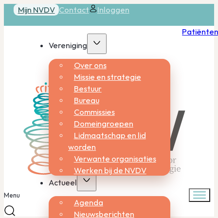
Mijn NVDV
Contact
Inloggen
Patiënte
Vereniging
Over ons
Missie en strategie
Bestuur
Bureau
Commissies
Domeingroepen
Lidmaatschap en lid
worden
Verwante organisaties
Werken bij de NVDV
Actueel
Menu
Agenda
Nieuwsberichten