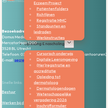
Eczeem Project
Patiëntenfolders
Richtlijnen
Registratie MMC
Standpunten en
Bezoekadres:
leidraden
Domus Medica – 5e verdieping
Werkinstructies
Mercatorlaan 1200
Opleiding & nascholing
3528 BL Utrecht
Cursorisch onderwijs
Telefoon: 030-2006800 (bereikbaar tijdens kantooruren)
Digitale Leeromgeving
E-mail:
secretariaat@nvdv.nl
(Her)registratie en
accreditatie
Opleiding tot
dermatoloog
Snelle links:
Dermatologendagen
Bestuur
Wetenschappelijke
vergadering 2026
Werken bij de NVDV
Inschrijfformulier