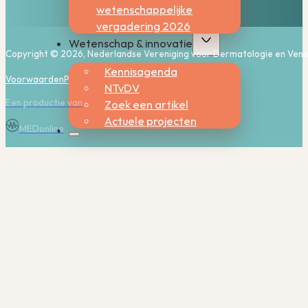
wetenschappelijke
vergadering 2026
Wetenschap & innovatie
Copyright © 2026, Nederlandse Vereniging voor Dermatologie en Vene
Kennisagenda
Voorwaarden
Privacy
Cookies
NTvDV
Een productie van
Zoek een artikel
Actuele projecten
MEDonline