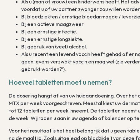
Als u (man of vrouw) een kinderwens heeft. Het ad
voordat u of uw partner zwanger zou willen worde
Bij bloedziekten / ernstige bloedarmoede / leverzie
Bij een actieve maagzweer.
Bij een ernstige infectie.
Bij een ernstige longziekte.
Bij gebruik van (veel) alcohol.
Als u recent een levend vaccin heeft gehad of er nog
geen levens verzwakt vaccin en mag wel (zie verd
gebruikt worden?’).
Hoeveel tabletten moet u nemen?
De dosering hangt af van uw huidaandoening. Over het
MTX per week voorgeschreven. Meestal kiest uw dermatol
tot 12 tabletten per week inneemt. De tabletten neemt u
de week. Wij raden u aan in uw agenda of kalender op te
Voor het resultaat is het heel belangrijk dat u geen tabl
na de maaltijd. Zoals uitgelegd op bladzijde 1 van deze f