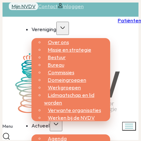
Mijn NVDV
Contact
Inloggen
Patiënte
Vereniging
Over ons
Missie en strategie
Bestuur
Bureau
Commissies
Domeingroepen
Werkgroepen
Lidmaatschap en lid
worden
Verwante organisaties
Werken bij de NVDV
Actueel
Menu
Agenda