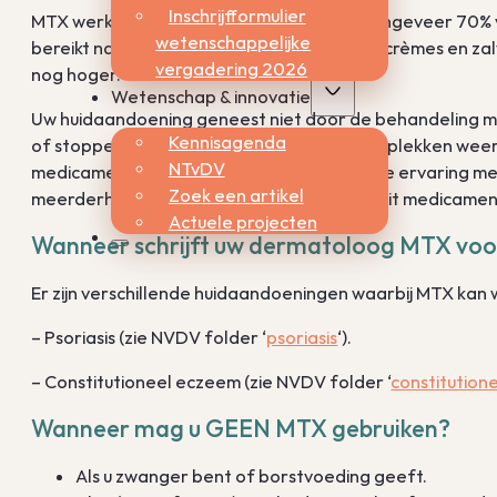
Inschrijfformulier
MTX werkt goed. Uit onderzoek blijkt dat ongeveer 70% 
wetenschappelijke
bereikt na 3 maanden. Als u naast MTX ook crèmes en zal
vergadering 2026
nog hoger.
Wetenschap & innovatie
Uw huidaandoening geneest niet door de behandeling m
Kennisagenda
of stoppen met deze medicijnen kunnen de plekken weer 
NTvDV
medicament beschreven zijn, is er zeer ruime ervaring 
Zoek een artikel
meerderheid van de patiënten verdraagt dit medicament
Actuele projecten
Wanneer schrijft uw dermatoloog MTX voo
Er zijn verschillende huidaandoeningen waarbij MTX ka
– Psoriasis (zie NVDV folder ‘
psoriasis
‘).
– Constitutioneel eczeem (zie NVDV folder ‘
constitution
Wanneer mag u GEEN MTX gebruiken?
Als u zwanger bent of borstvoeding geeft.