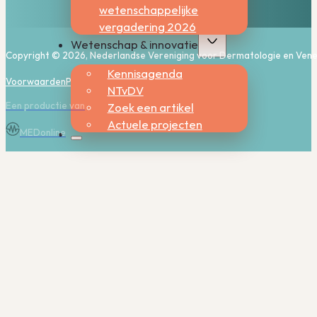
wetenschappelijke
vergadering 2026
Wetenschap & innovatie
Copyright © 2026, Nederlandse Vereniging voor Dermatologie en Vene
Kennisagenda
Voorwaarden
Privacy
Cookies
NTvDV
Een productie van
Zoek een artikel
Actuele projecten
MEDonline