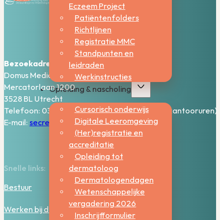
Eczeem Project
Patiëntenfolders
Richtlijnen
Registratie MMC
Standpunten en
Bezoekadres:
leidraden
Domus Medica – 5e verdieping
Werkinstructies
Mercatorlaan 1200
Opleiding & nascholing
3528 BL Utrecht
Cursorisch onderwijs
Telefoon: 030-2006800 (bereikbaar tijdens kantooruren)
Digitale Leeromgeving
E-mail:
secretariaat@nvdv.nl
(Her)registratie en
accreditatie
Opleiding tot
dermatoloog
Snelle links:
Dermatologendagen
Bestuur
Wetenschappelijke
vergadering 2026
Werken bij de NVDV
Inschrijfformulier