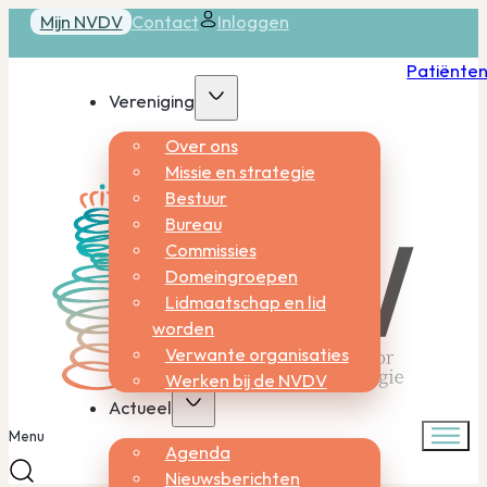
Mijn NVDV
Contact
Inloggen
Patiënte
Vereniging
Over ons
Missie en strategie
Bestuur
Bureau
Commissies
Domeingroepen
Lidmaatschap en lid
worden
Verwante organisaties
Werken bij de NVDV
Actueel
Menu
Agenda
Nieuwsberichten