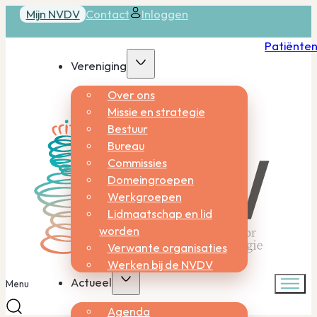
Mijn NVDV
Contact
Inloggen
Patiënte
Vereniging
Over ons
Missie en strategie
Bestuur
Bureau
Commissies
Domeingroepen
Werkgroepen
Lidmaatschap en lid
worden
Verwante organisaties
Werken bij de NVDV
Actueel
Menu
Agenda