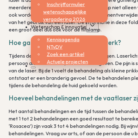
Inschrijfformulier
meerdere golflengten gebruikt is de flitslamp niet allee
wetenschappelijke
ook worden gebruikt voor ontharing en pigmentverwijdering
vergadering 2026
van het gebruik van een laser. De informatie in deze fo
Wetenschap & innovatie
een groot deel dus ook voor de flitslamp.
Kennisagenda
Hoe gaat de behandeling in zijn werk?
NTvDV
Zoek een artikel
Tijdens de behandeling moet u een bril dragen. Laserlicht
Actuele projecten
persoon die u behandelt, zal u deze bril geven. De pijn is 
van de laser. Bij de 1 voelt de behandeling als kleine prikk
ontstaat er een branderig gevoel. De te behandelen pl
tijdens de behandeling de huid gekoeld worden.
Hoeveel behandelingen met de vaatlaser zi
Het aantal behandelingen en de tijd tussen de behandel
met 1 tot 2 behandelingen een goed resultaat te bereiken
‘Rosacea’) zijn vaak 3 tot 4 behandelingen nodig. Bij wij
behandelingen. Vraag uw arts, of aan de persoon die u b