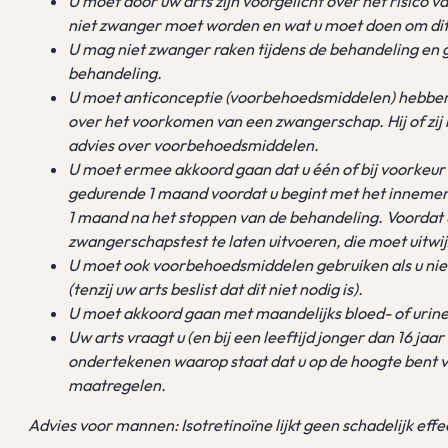
U moet door uw arts zijn voorgelicht over het risico
niet zwanger moet worden en wat u moet doen om di
U mag niet zwanger raken tijdens de behandeling en
behandeling.
U moet anticonceptie (voorbehoedsmiddelen) hebben 
over het voorkomen van een zwangerschap. Hij of zij k
advies over voorbehoedsmiddelen.
U moet ermee akkoord gaan dat u één of bij voorkeu
gedurende 1 maand voordat u begint met het innemen 
1 maand na het stoppen van de behandeling. Voordat 
zwangerschapstest te laten uitvoeren, die moet uitwij
U moet ook voorbehoedsmiddelen gebruiken als u niet
(tenzij uw arts beslist dat dit niet nodig is).
U moet akkoord gaan met maandelijks bloed- of urin
Uw arts vraagt u (en bij een leeftijd jonger dan 16 jaa
ondertekenen waarop staat dat u op de hoogte bent va
maatregelen.
Advies voor mannen: Isotretinoïne lijkt geen schadelijk eff