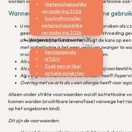
worden voor isotretinoïne. Soms wordt isotretinoïne o
Wetenschappelijke
vergadering 2026
Wanneer mag u GEEN isotretinoïne gebrui
Inschrijfformulier
wetenschappelijke
U mag absoluut GEEN isotretinoïne gebruiken als u 
vergadering 2026
geen isotretinoïne gebruiken als u borstvoeding g
Wetenschap & innovatie
afwijkingen bij het kind en verhoogt de kans op ee
met isotretino
ï
ne is het weer veilig om zwanger te wo
Kennisagenda
vruchtbaarheid van vrouwen en mannen.
NTvDV
Als u een leverziekte heeft.
Zoek een artikel
Als u erg veel vetten in uw bloed heeft (bijvoorbeeld h
Actuele projecten
Als u erg veel vitamine A in uw lichaam heeft (hyperv
Overleg met uw arts als u een allergie heeft voor soja
Alleen onder strikte voorwaarden wordt isotretinoïne 
kunnen worden (vruchtbare levensfase) vanwege het risi
op het ongeboren kind).
Dit zijn de voorwaarden: