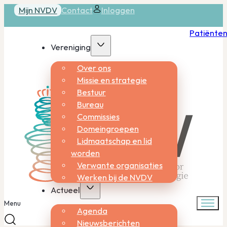
Mijn NVDV
Contact
Inloggen
Patiënte
Vereniging
Over ons
Missie en strategie
Bestuur
Bureau
Commissies
Domeingroepen
Lidmaatschap en lid
worden
Verwante organisaties
Werken bij de NVDV
Actueel
Menu
Agenda
Nieuwsberichten