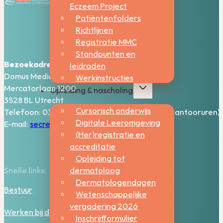
Eczeem Project
Patiëntenfolders
Richtlijnen
Registratie MMC
Standpunten en
Bezoekadres:
leidraden
Domus Medica – 5e verdieping
Werkinstructies
Mercatorlaan 1200
Opleiding & nascholing
3528 BL Utrecht
Cursorisch onderwijs
Telefoon: 030-2006800 (bereikbaar tijdens kantooruren)
Digitale Leeromgeving
E-mail:
secretariaat@nvdv.nl
(Her)registratie en
accreditatie
Opleiding tot
dermatoloog
Snelle links:
Dermatologendagen
Bestuur
Wetenschappelijke
vergadering 2026
Werken bij de NVDV
Inschrijfformulier