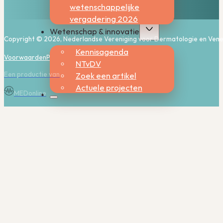
wetenschappelijke
vergadering 2026
Wetenschap & innovatie
Copyright © 2026, Nederlandse Vereniging voor Dermatologie en Vene
Kennisagenda
Voorwaarden
Privacy
Cookies
NTvDV
Een productie van
Zoek een artikel
Actuele projecten
MEDonline