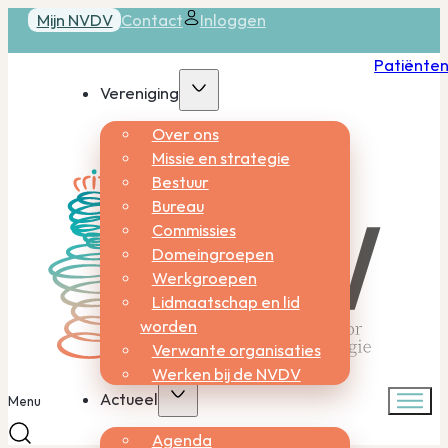
Mijn NVDV
Contact
Inloggen
Patiënte
Vereniging
Over ons
Missie en strategie
Bestuur
Bureau
Commissies
Domeingroepen
Werkgroepen
Lidmaatschap en lid
worden
Verwante organisaties
Werken bij de NVDV
Actueel
Menu
Agenda