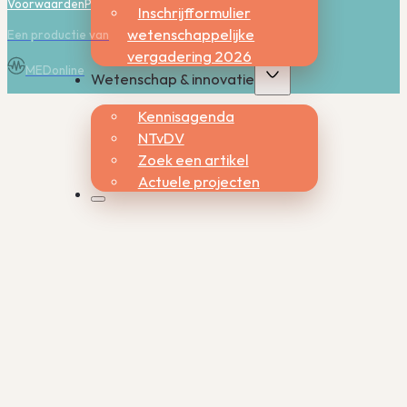
Voorwaarden
Privacy
Cookies
Inschrijfformulier
wetenschappelijke
Een productie van
vergadering 2026
MEDonline
Wetenschap & innovatie
Kennisagenda
NTvDV
Zoek een artikel
Actuele projecten