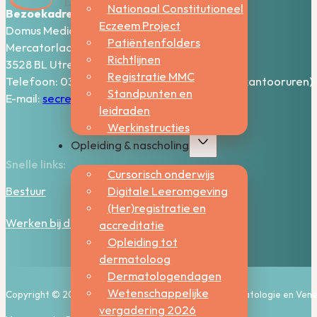
Nationaal Constitutioneel
Bezoekadres:
Eczeem Project
Domus Medica – 5e verdieping
Patiëntenfolders
Mercatorlaan 1200
Richtlijnen
3528 BL Utrecht
Registratie MMC
Telefoon: 030-2006800 (bereikbaar tijdens kantooruren)
Standpunten en
E-mail:
secretariaat@nvdv.nl
leidraden
Werkinstructies
Opleiding & nascholing
Snelle links:
Cursorisch onderwijs
Digitale Leeromgeving
Bestuur
(Her)registratie en
Werken bij de NVDV
accreditatie
Opleiding tot
dermatoloog
Dermatologendagen
Wetenschappelijke
Copyright © 2026, Nederlandse Vereniging voor Dermatologie en Vene
vergadering 2026