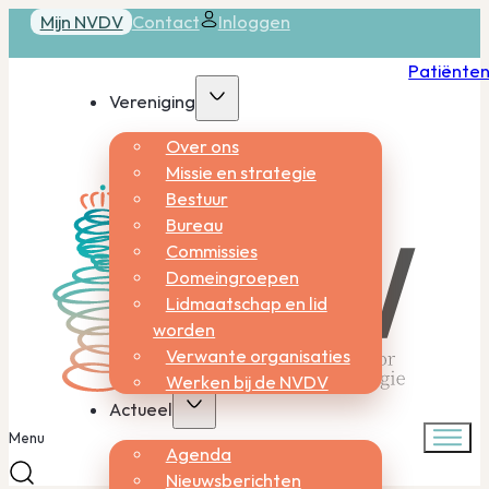
Mijn NVDV
Contact
Inloggen
Patiënte
Vereniging
Over ons
Missie en strategie
Bestuur
Bureau
Commissies
Domeingroepen
Lidmaatschap en lid
worden
Verwante organisaties
Werken bij de NVDV
Actueel
Menu
Agenda
Nieuwsberichten