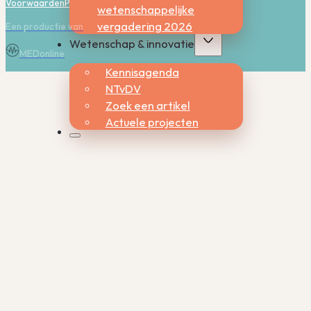
Voorwaarden
Privacy
Cookies
wetenschappelijke
vergadering 2026
Een productie van
Wetenschap & innovatie
MEDonline
Kennisagenda
NTvDV
Zoek een artikel
Actuele projecten