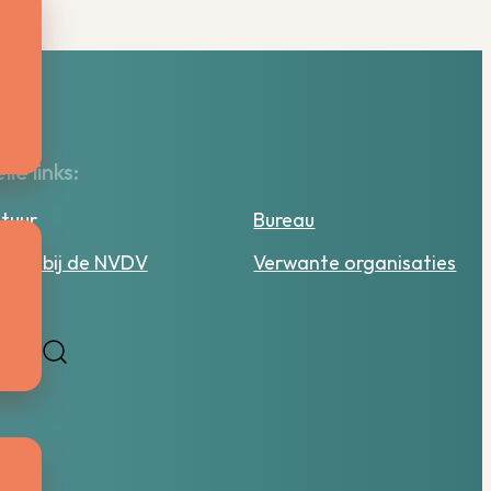
lle links:
tuur
Bureau
ken bij de NVDV
Verwante organisaties