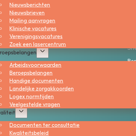
Nieuwsberichten
Nieuwsbrieven
Mailing aanvragen
Klinische vacatures
Verenigingsvacatures
Zoek een lasercentrum
Sne
roepsbelangen
Bes
Arbeidsvoorwaarden
Wer
Beroepsbelangen
Handige documenten
Landelijke zorgakkoorden
Logex normtijden
Veelgestelde vragen
aliteit
Documenten ter consultatie
Kwaliteitsbeleid