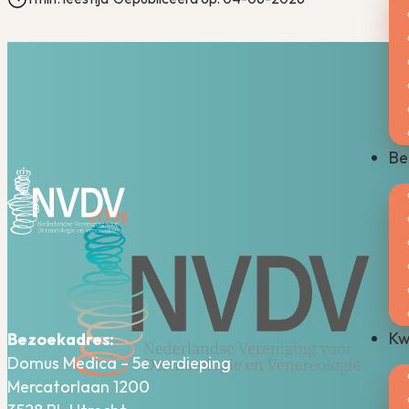
Be
Kw
Bezoekadres:
Domus Medica – 5e verdieping
Mercatorlaan 1200