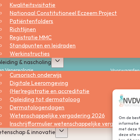
Kwaliteitsvisitatie
ren)
Nationaal Constitutioneel Eczeem Project
Patiëntenfolders
Richtlijnen
Registratie MMC
Standpunten en leidraden
Werkinstructies
leiding & nascholing
en Venereologie
Voorwaarden
Cursorisch onderwijs
Digitale Leeromgeving
(Her)registratie en accreditatie
Opleiding tot dermatoloog
Dermatologendagen
Wetenschappelijke vergadering 2026
Om de beste
Inschrijfformulier wetenschappelijke vergadering 2
informatie 
met deze te
tenschap & innovatie
deze site 