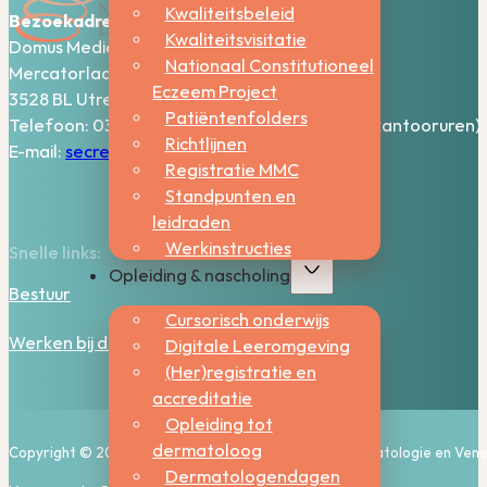
Kwaliteitsbeleid
Bezoekadres:
Kwaliteitsvisitatie
Domus Medica – 5e verdieping
Nationaal Constitutioneel
Mercatorlaan 1200
Eczeem Project
3528 BL Utrecht
Patiëntenfolders
Telefoon: 030-2006800 (bereikbaar tijdens kantooruren)
Richtlijnen
E-mail:
secretariaat@nvdv.nl
Registratie MMC
Standpunten en
leidraden
Werkinstructies
Snelle links:
Opleiding & nascholing
Bestuur
Cursorisch onderwijs
Werken bij de NVDV
Digitale Leeromgeving
(Her)registratie en
accreditatie
Opleiding tot
dermatoloog
Copyright © 2026, Nederlandse Vereniging voor Dermatologie en Vene
Dermatologendagen