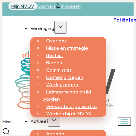
Mijn NVDV
Contact
Inloggen
Patiënte
Vereniging
Over ons
Missie en strategie
Bestuur
Bureau
Commissies
Domeingroepen
Werkgroepen
Lidmaatschap en lid
worden
Verwante organisaties
Werken bij de NVDV
Actueel
Menu
Agenda