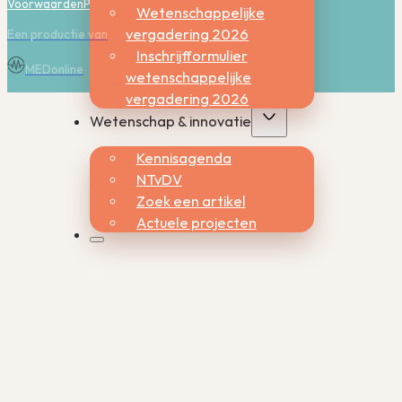
Voorwaarden
Privacy
Cookies
Wetenschappelijke
vergadering 2026
Een productie van
Inschrijfformulier
MEDonline
wetenschappelijke
vergadering 2026
Wetenschap & innovatie
Kennisagenda
NTvDV
Zoek een artikel
Actuele projecten