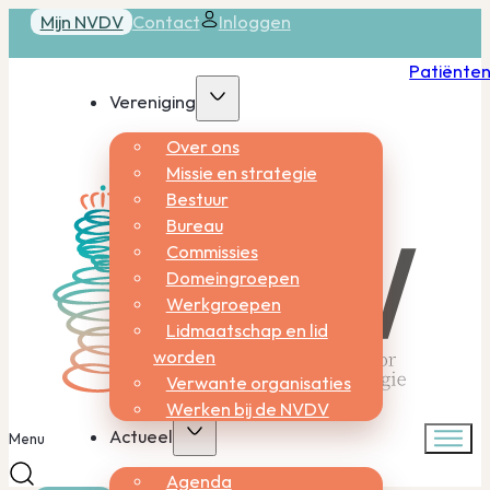
Mijn NVDV
Contact
Inloggen
Patiënte
Vereniging
Over ons
Missie en strategie
Bestuur
Bureau
Commissies
Domeingroepen
Werkgroepen
Lidmaatschap en lid
worden
Verwante organisaties
Werken bij de NVDV
Actueel
Menu
Agenda