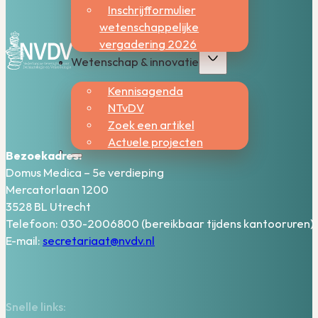
Inschrijfformulier
wetenschappelijke
vergadering 2026
Wetenschap & innovatie
Kennisagenda
NTvDV
Zoek een artikel
Actuele projecten
Bezoekadres:
Domus Medica – 5e verdieping
Mercatorlaan 1200
3528 BL Utrecht
Telefoon: 030-2006800 (bereikbaar tijdens kantooruren)
E-mail:
secretariaat@nvdv.nl
Snelle links: