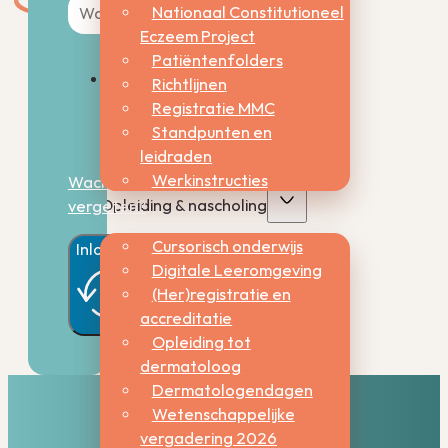
Nationaal Constitutioneel
Eczeem Project
Patiëntenfolders
Richtlijnen
Onthoud
Registratie MMC
mij
Standpunten en
leidraden
Werkinstructies
Wachtwoord
Opleiding & nascholing
vergeten?
Cursorisch onderwijs
Inloggen
Digitale Leeromgeving
(Her)registratie en
accreditatie
Opleiding tot
dermatoloog
Dermatologendagen
Wetenschappelijke
vergadering 2026