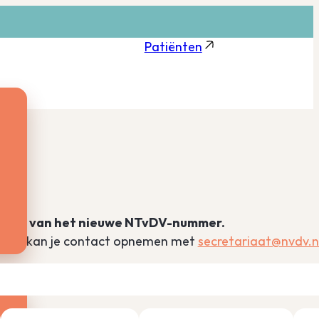
Patiënten
hijnen van het nieuwe NTvDV-nummer.
baar is, kan je contact opnemen met
secretariaat@nvdv.n