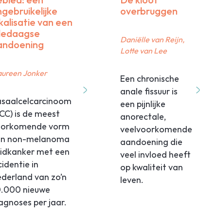
Richtlijnen
gebruikelijke
overbruggen
Registratie MMC
kalisatie van een
lledaagse
Standpunten en leidraden
Daniëlle van Reijn,
andoening
Werkinstructies
Lotte van Lee
leiding & nascholing
ureen Jonker
Cursorisch onderwijs
Een chronische
Digitale Leeromgeving
anale fissuur is
saalcelcarcinoom
(Her)registratie en accreditatie
een pijnlijke
CC) is de meest
Opleiding tot dermatoloog
anorectale,
oorkomende vorm
Dermatologendagen
veelvoorkomende
an non-melanoma
Wetenschappelijke vergadering 2026
aandoening die
idkanker met een
Inschrijfformulier wetenschappelijke vergadering 2
veel invloed heeft
cidentie in
op kwaliteit van
tenschap & innovatie
derland van zo’n
leven.
Kennisagenda
0.000 nieuwe
NTvDV
agnoses per jaar.
Zoek een artikel