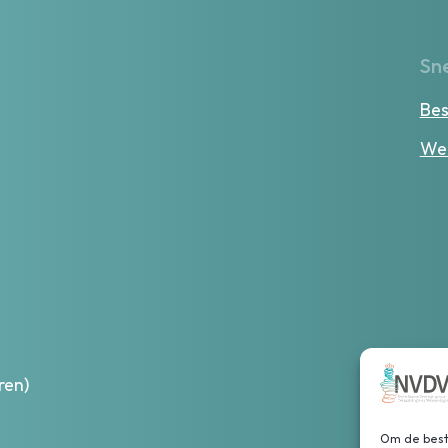
Sne
Bes
Wer
ren)
Om de beste