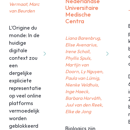
Nederlandse
Vermaat, Marc
Universitaire
van Beurden
Medische
Centra
L’Origine du
monde: In de
Liana Barenbrug,
huidige
Elise Avenarius,
digitale
Irene Scholl,
context zou
Phyllis Spuls,
Martijn van
een
Doorn, Ly Nguyen,
dergelijke
Paula van Lümig,
expliciete
Nienke Veldhuis,
representatie
Inge Haeck,
026
op veel online
Barbara Horváth,
platforms
Juul van den Reek,
vermoedelijk
Elke de Jong
worden
geblokkeerd
Biologics zijn