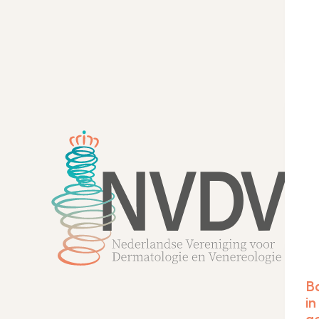
Be
Kw
B
in
g