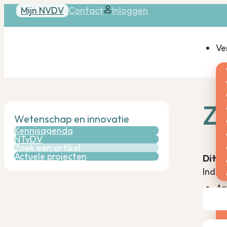
Mijn NVDV
Contact
Inloggen
Ve
Zo
Wetenschap en innovatie
Kennisagenda
NTvDV
Zoek een artikel
Actuele projecten
Dit o
Indien
Ac