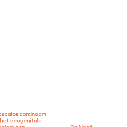
Nieuwsbrieven
Klinische vacatures
Verenigingsvacatures
roepsbelangen
Arbeidsvoorwaarden
Beroepsbelangen
Handige documenten
Landelijke zorgakkoorden
Logex normtijden
Veelgestelde vragen
aliteit
Documenten ter consultatie
Kwaliteitsbeleid
Kwaliteitsvisitatie
asaalcelcarcinoom
Nationaal Constitutioneel Eczeem Project
 het anogenitale
Patiëntenfolders
ebied: een
De kloof