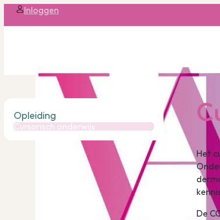
Inloggen
Cu
Opleiding
Cursorisch onderwijs
Het c
Onder
derma
kenni
De CO