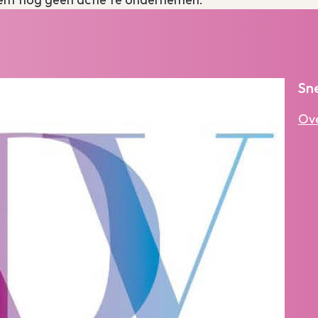
Sne
Ov