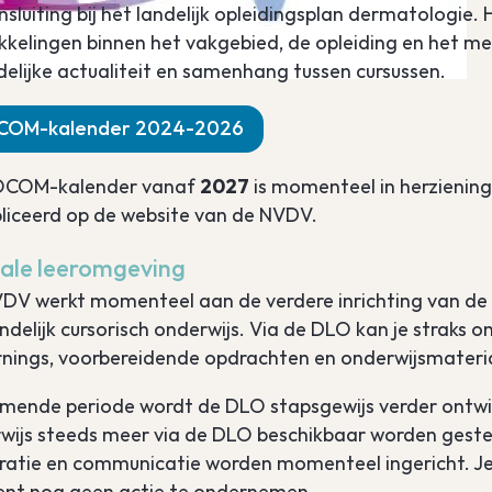
nsluiting bij het landelijk opleidingsplan dermatologie
kkelingen binnen het vakgebied, de opleiding en het m
delijke actualiteit en samenhang tussen cursussen.
COM-kalender 2024-2026
OCOM-kalender vanaf
2027
is momenteel in herziening.
liceerd op de website van de NVDV.
tale leeromgeving
DV werkt momenteel aan de verdere inrichting van de D
andelijk cursorisch onderwijs. Via de DLO kan je straks
rnings, voorbereidende opdrachten en onderwijsmateri
mende periode wordt de DLO stapsgewijs verder ontwikk
wijs steeds meer via de DLO beschikbaar worden gest
tratie en communicatie worden momenteel ingericht. Je o
t nog geen actie te ondernemen.