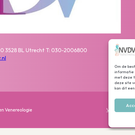
0 3528 BL Utrecht T: 030-2006800
.nl
Om de beste
informatie 
met deze te
deze site 
kan dit een
Acc
en Venereologie
Voorwaarden