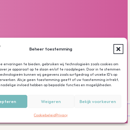
Beheer toestemming
 ervaringen te bieden, gebruiken wij technologieën zoals cookies om
over je apparaat op te slaan en/of te raadplegen. Door in te stemmen
chnologieën kunnen wij gegevens zoals surfgedrag of unieke ID's op
verwerken. Als je geen toestemming geeft of uw toestemming intrekt,
 nadelige invloed hebben op bepaalde functies en mogelijkheden.
epteren
Weigeren
Bekijk voorkeuren
Een producti
Privacy
Cookies
MEDonline
Cookiebeleid
Privacy