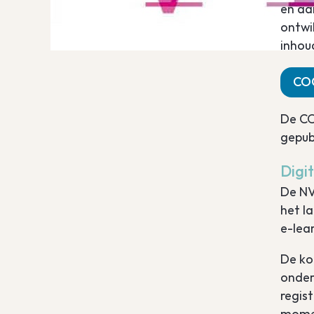
en aa
ontwi
inhou
CO
De C
gepub
Digi
De NV
het l
e-lea
De ko
onder
regis
momen