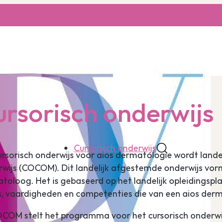
rsorisch onderwijs
Cursorisch onderwijs
ursorisch onderwijs voor aios dermatologie wordt land
wijs (COCOM). Dit landelijk afgestemde onderwijs vormt
toloog. Het is gebaseerd op het landelijk opleidingspl
s, vaardigheden en competenties die van een aios der
COM stelt het programma voor het cursorisch onderwij