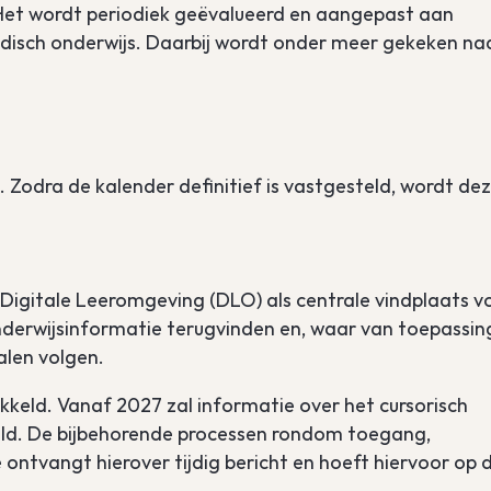
. Het wordt periodiek geëvalueerd en aangepast aan
edisch onderwijs. Daarbij wordt onder meer gekeken na
 Zodra de kalender definitief is vastgesteld, wordt de
igitale Leeromgeving (DLO) als centrale vindplaats v
 onderwijsinformatie terugvinden en, waar van toepassin
alen volgen.
eld. Vanaf 2027 zal informatie over het cursorisch
eld. De bijbehorende processen rondom toegang,
ntvangt hierover tijdig bericht en hoeft hiervoor op d