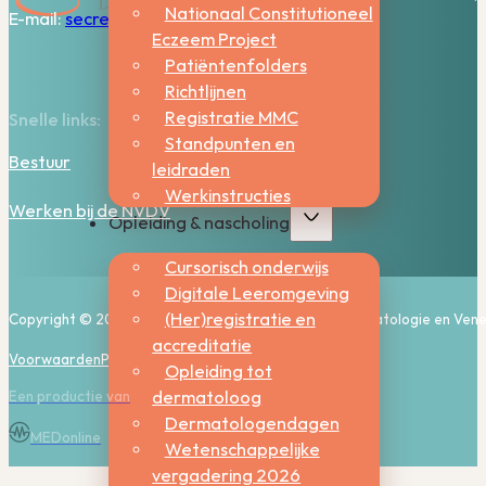
Nationaal Constitutioneel
E-mail:
secretariaat@nvdv.nl
Eczeem Project
Patiëntenfolders
Richtlijnen
Registratie MMC
Snelle links:
Standpunten en
Bestuur
leidraden
Werkinstructies
Werken bij de NVDV
Opleiding & nascholing
Cursorisch onderwijs
Digitale Leeromgeving
(Her)registratie en
Copyright © 2026, Nederlandse Vereniging voor Dermatologie en Vene
accreditatie
Voorwaarden
Privacy
Cookies
Opleiding tot
dermatoloog
Een productie van
Dermatologendagen
MEDonline
Wetenschappelijke
vergadering 2026