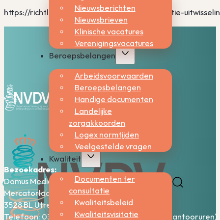
Nieuwsberichten
https://richtlijnendatabase.nl/richtlijn/informatie-uitwiss
Nieuwsbrieven
Klinische vacatures
Verenigingsvacatures
Beroepsbelangen
Arbeidsvoorwaarden
Beroepsbelangen
Handige documenten
Landelijke
zorgakkoorden
Logex normtijden
Veelgestelde vragen
Kwaliteit
Bezoekadres:
Documenten ter
Domus Medica – 5e verdieping
consultatie
Mercatorlaan 1200
Kwaliteitsbeleid
3528 BL Utrecht
Kwaliteitsvisitatie
Telefoon: 030-2006800 (bereikbaar tijdens kantooruren)