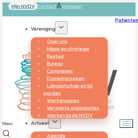
Mijn NVDV
Contact
Inloggen
Patiënte
Vereniging
Over ons
Missie en strategie
Bestuur
Bureau
Commissies
Domeingroepen
Lidmaatschap en lid
worden
Werkgroepen
Verwante organisaties
Werken bij de NVDV
Actueel
Menu
Agenda