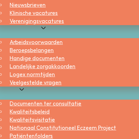
Nieuwsbrieven
Klinische vacatures
Verenigingsvacatures
roepsbelangen
Arbeidsvoorwaarden
Beroepsbelangen
Handige documenten
Landelijke zorgakkoorden
Logex normtijden
Veelgestelde vragen
aliteit
Documenten ter consultatie
Kwaliteitsbeleid
Kwaliteitsvisitatie
Nationaal Constitutioneel Eczeem Project
Patiëntenfolders