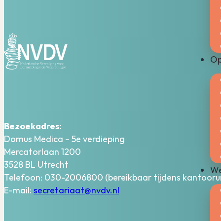
Op
Bezoekadres:
Domus Medica – 5e verdieping
Mercatorlaan 1200
3528 BL Utrecht
We
Telefoon: 030-2006800 (bereikbaar tijdens kantooru
E-mail:
secretariaat@nvdv.nl