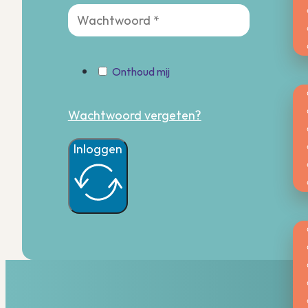
Be
Onthoud mij
Wachtwoord vergeten?
Inloggen
Kw