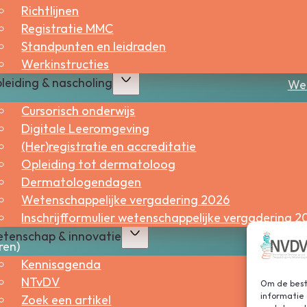
Richtlijnen
Sne
Registratie MMC
Standpunten en leidraden
Bes
Werkinstructies
leiding & nascholing
Wer
Cursorisch onderwijs
Digitale Leeromgeving
(Her)registratie en accreditatie
Opleiding tot dermatoloog
Dermatologendagen
Wetenschappelijke vergadering 2026
Inschrijfformulier wetenschappelijke vergadering 2
tenschap & innovatie
ren)
Kennisagenda
NTvDV
Om de beste
informatie 
Zoek een artikel